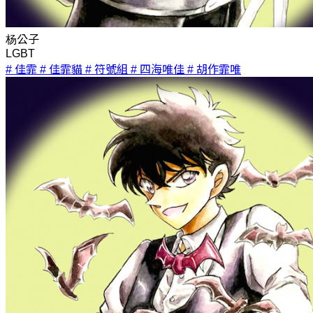
杨公子
LGBT
# 佳霏
# 佳霏貓
# 符號組
# 四海唯佳
# 胡作霏唯