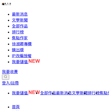
最新消息
文學新聞
全部作品
排行榜
焦點作家
徐淑卿專欄
鏡出版
IP改編授權
我要儲值
我要收費
登入/註冊
我要儲值
全部作品
最新消息
文學新聞
排行榜
焦點
首頁