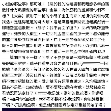
小姐的那些事》郁可唯：《關於我的准老婆和我暗戀多年的宿
敵好像有點情況的那些事》金晨：為什麼我的畫風和你們不一
樣？【大霧】被崩了一槍的小鴿子重生而來，是復仇鬧個你死
我活，是逃得遠遠的賺大錢，還是鐵着老臉回去搶老婆然後一
腳踏空重蹈覆轍。（鴿子：我不要面子噠？）世界的軌跡重新
運行，死去的人復生，一切回到孟佳回國的那一天。看似離奇
的重生背後到底隱藏着什麼，在上一世的悲劇後又發生了什
麼。新的一世重新相遇，曾被忽視的記憶碎片，似乎昭示着一
些不曾被她察覺的真相。然而重活一世的孟佳很明確的發現
——這個世界不一樣了。除了王霏霏還是一樣的妖孽。戒酒戒
失眠戒王霏霏，鴿子佳重生改命之路阻且長ing/////////////////一個
醞釀了很久很久、設計了很久很久的大長篇大四角，四條感情
線近正方形，涉及佳霏貓、符號組、四海以及胡作霏唯。內容
絕不像介紹這樣沙雕，微非雙潔有超現實設定，入坑需謹慎。
因為不是單一cp感情線，要不要發ch還在考慮，試發幾章看
看情況再決定好了。/////////-我是說，當年的槐花酒，你還喝
嗎？-如果你怕的話，就不看不聽不想-我想問，你能讓我抱一
下嗎？-飛鳥和魚啊，但是他們相愛啊決定好重新開始了嗎？