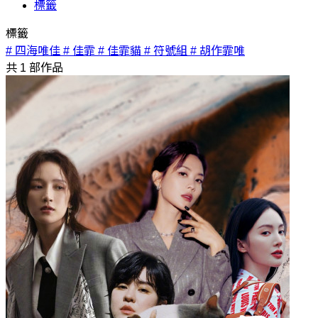
標籤
標籤
# 四海唯佳
# 佳霏
# 佳霏貓
# 符號組
# 胡作霏唯
共
1
部作品