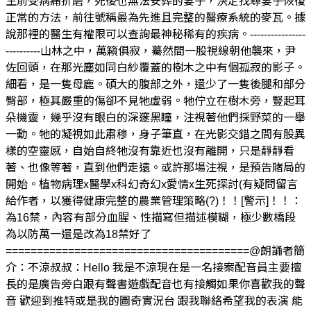
生前受病痛折磨，死後也無法安葬的妻子，決定找尋妻子恢復
正常的方法，前往號稱最為先進且完整的醫療系統的麥瓦。據
說那裡的醫生有權限可以查詢最神秘稀有的疾病。----------------
----------山林之中，萬籟俱寂，驀然間一股視線朝他襲來，尹
佐回頭，在那光塵如同白紗覆蓋的樹木之中有個孤寂的影子。
細看，是一隻母鹿。碩大的腹部之外，還少了一隻後腿和部分
臀部，極其嚴重的傷卻不見牠虛弱。牠佇立在樹木旁，豎起耳
朵機靈，幾乎沒有眼白的深邃黑瞳，注視著他們採野菜的一舉
一動。牠的凝視如此肅穆，身子筆直，在光影交錯之間有股異
樣的空靈感，自始自終牠沒有靠近也沒有離開，只是靜靜看
著、也像等著，直到他們走遠。或許那場注視，是預告賭局的
開始。植物病理x醫學x科幻奇幻x愛情x生死探討(有疑問留言
給作者，以獲得健康完整的農業管理策略(?)！！[警示]！！：
為16禁，內容有部分血腥、性描寫但描述模糊，極少數橋段
為以防萬一還是改為18禁好了
=======================================@朗誦者簡
介：不涼叔叔：Hello 我是不涼現在是一名接案配音員主要擅
長的是廣告旁白跟有聲書遊戲配音也有接觸如果你喜歡我的聲
音 歡迎到推特或是我的圖奇實況台 跟我聯絡希望我的表演 能