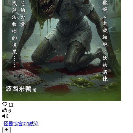
11
6
[怪醫協會02]感染