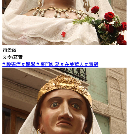
蕭景紋
文學/寫實
# 躁鬱症
# 醫學
# 豪門糾葛
# 在美華人
# 毒殺