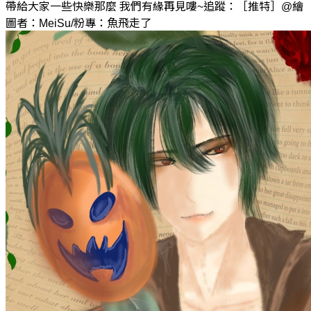
帶給大家一些快樂那麼 我們有緣再見嘍~追蹤：［推特］@繪
圖者：MeiSu/粉專：魚飛走了