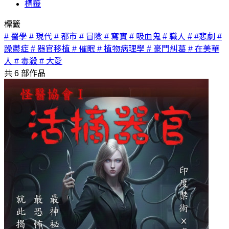
標籤
標籤
# 醫學
# 現代
# 都市
# 冒險
# 寫實
# 吸血鬼
# 職人
# #悲劇
#
躁鬱症
# 器官移植
# 催眠
# 植物病理學
# 豪門糾葛
# 在美華
人
# 毒殺
# 大愛
共
6
部作品