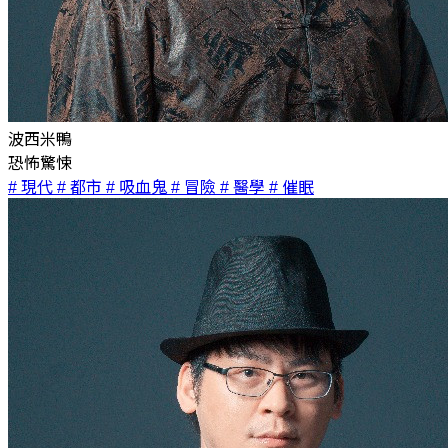
波西米鴨
恐怖驚悚
# 現代
# 都市
# 吸血鬼
# 冒險
# 醫學
# 催眠