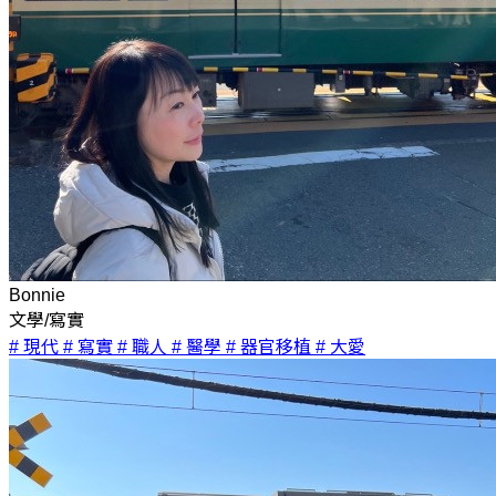
Bonnie
文學/寫實
# 現代
# 寫實
# 職人
# 醫學
# 器官移植
# 大愛