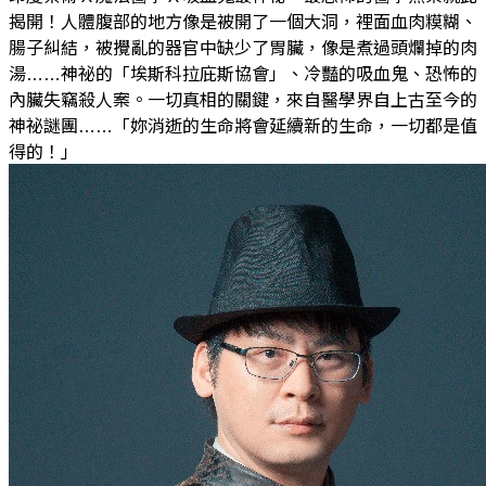
揭開！人體腹部的地方像是被開了一個大洞，裡面血肉糢糊、
腸子糾結，被攪亂的器官中缺少了胃臟，像是煮過頭爛掉的肉
湯……神祕的「埃斯科拉庇斯協會」、冷豔的吸血鬼、恐怖的
內臟失竊殺人案。一切真相的關鍵，來自醫學界自上古至今的
神祕謎團……「妳消逝的生命將會延續新的生命，一切都是值
得的！」