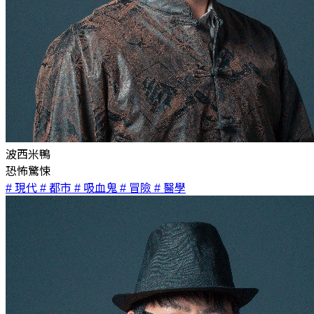
波西米鴨
恐怖驚悚
# 現代
# 都市
# 吸血鬼
# 冒險
# 醫學