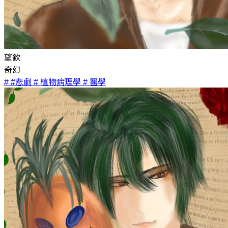
望欽
奇幻
# #悲劇
# 植物病理學
# 醫學