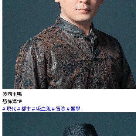
波西米鴨
恐怖驚悚
# 現代
# 都市
# 吸血鬼
# 冒險
# 醫學