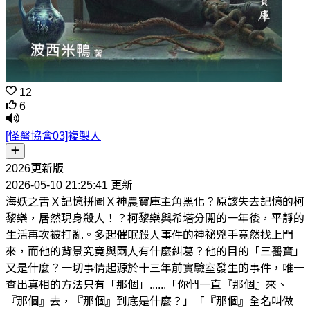
12
6
[怪醫協會03]複製人
2026更新版
2026-05-10 21:25:41 更新
海妖之舌Ｘ記憶拼圖Ｘ神農寶庫主角黑化？原該失去記憶的柯
黎樂，居然現身殺人！？柯黎樂與希塔分開的一年後，平靜的
生活再次被打亂。多起催眠殺人事件的神祕兇手竟然找上門
來，而他的背景究竟與兩人有什麼糾葛？他的目的「三醫寶」
又是什麼？一切事情起源於十三年前實驗室發生的事件，唯一
查出真相的方法只有「那個」......「你們一直『那個』來、
『那個』去，『那個』到底是什麼？」「『那個』全名叫做