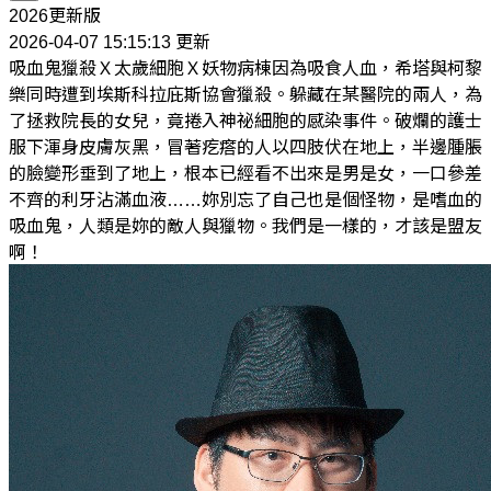
2026更新版
2026-04-07 15:15:13 更新
吸血鬼獵殺Ｘ太歲細胞Ｘ妖物病棟因為吸食人血，希塔與柯黎
樂同時遭到埃斯科拉庇斯協會獵殺。躲藏在某醫院的兩人，為
了拯救院長的女兒，竟捲入神祕細胞的感染事件。破爛的護士
服下渾身皮膚灰黑，冒著疙瘩的人以四肢伏在地上，半邊腫脹
的臉變形垂到了地上，根本已經看不出來是男是女，一口參差
不齊的利牙沾滿血液……妳別忘了自己也是個怪物，是嗜血的
吸血鬼，人類是妳的敵人與獵物。我們是一樣的，才該是盟友
啊！