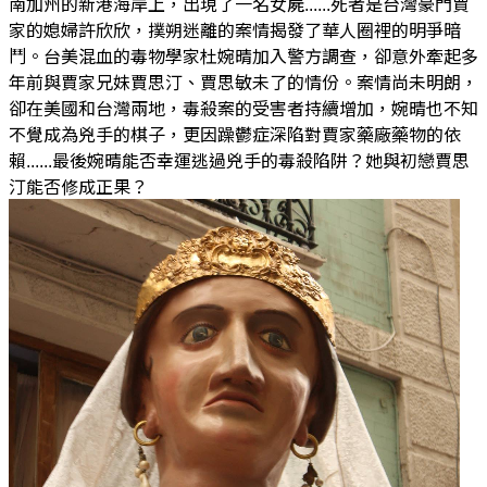
南加州的新港海岸上，出現了一名女屍......死者是台灣豪門賈
家的媳婦許欣欣，撲朔迷離的案情揭發了華人圈裡的明爭暗
鬥。台美混血的毒物學家杜婉晴加入警方調查，卻意外牽起多
年前與賈家兄妹賈思汀、賈思敏未了的情份。案情尚未明朗，
卻在美國和台灣兩地，毒殺案的受害者持續增加，婉晴也不知
不覺成為兇手的棋子，更因躁鬱症深陷對賈家藥廠藥物的依
賴......最後婉晴能否幸運逃過兇手的毒殺陷阱？她與初戀賈思
汀能否修成正果？