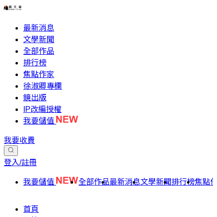
最新消息
文學新聞
全部作品
排行榜
焦點作家
徐淑卿專欄
鏡出版
IP改編授權
我要儲值
我要收費
登入/註冊
我要儲值
全部作品
最新消息
文學新聞
排行榜
焦點
首頁