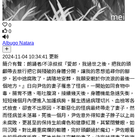
0
0
Albugo Natara
2024-11-04 10:34:41 更新
簡介有聲：朗誦者/不涼叔叔『愛郎，我過世之後，把我的頭
顱帶去旅行把它與殘破的身體分開，讓我的思想追尋你的腳
步，若中途腐敗了，請隨地安葬，我願安眠於你流浪的最後一
個地方。』日向尹佐的妻子罹患了怪病，一開始如同食物中
毒，腸胃不適、嘔吐腹瀉，接續幾天後，身體機能急速失衡，
短短幾個月內便進入加護病房。醫生透過病理切片、血檢等各
式檢查，卻查不出原因。不斷惡化的怪病最終帶走了妻子，然
而怪病並未落幕，死後一個月，尹佐意外得知妻子脖子以上尚
未腐敗，更甚至的保持生前膚色和健康紅潤，其緊閉雙眼，如
同沉睡。對比嚴重腐爛的軀體，完好頭顱過於魔幻。尹佐眼看