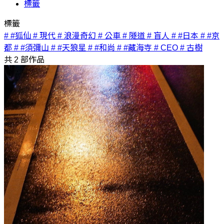
標籤
標籤
# #狐仙
# 現代
# 浪漫奇幻
# 公車
# 隧道
# 盲人
# #日本
# #京
都
# #須彌山
# #天狼星
# #和尚
# #藏海寺
# CEO
# 古樹
共
2
部作品