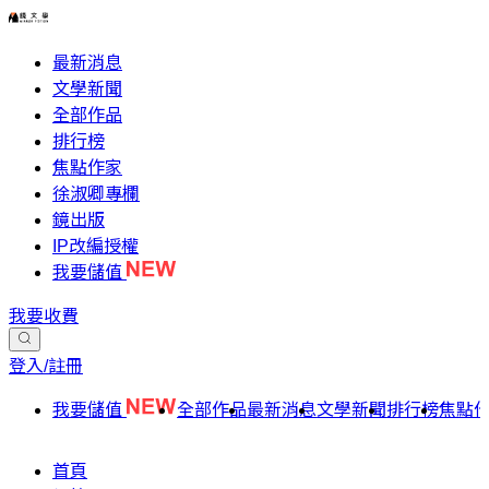
最新消息
文學新聞
全部作品
排行榜
焦點作家
徐淑卿專欄
鏡出版
IP改編授權
我要儲值
我要收費
登入/註冊
我要儲值
全部作品
最新消息
文學新聞
排行榜
焦點
首頁