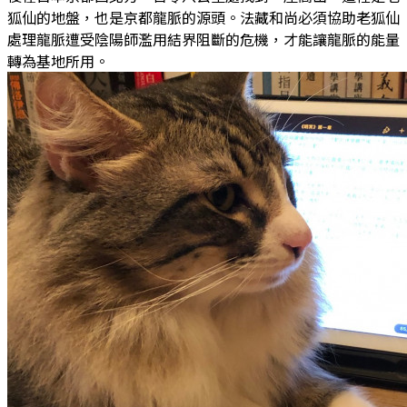
狐仙的地盤，也是京都龍脈的源頭。法藏和尚必須協助老狐仙
處理龍脈遭受陰陽師濫用結界阻斷的危機，才能讓龍脈的能量
轉為基地所用。