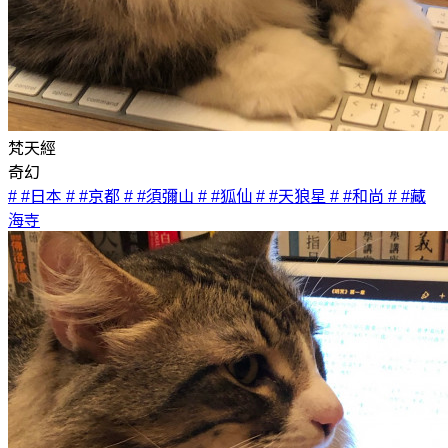
梵天經
奇幻
# #日本
# #京都
# #須彌山
# #狐仙
# #天狼星
# #和尚
# #藏
海寺