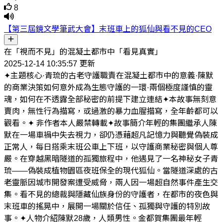
8
【第三屆鏡文學筆武大會】末班車上的狐仙與看不見的CEO
在「視而不見」的混凝土都市中「看見真實」
2025-12-14 10:35:57 更新
✦主題核心·青琉的古老守護職責在混凝土都市中的意義·陳默
的商業決策如何意外成為生態守護的一環·兩個極度謹慎的靈
魂，如何在不透露全部秘密的前提下建立連結✦本故事無刻意
賣肉，無性行為描寫，或過激的暴力血腥描寫，全年齡都可以
觀看。✦ 非作者本人嚴禁轉載✦故事簡介年輕的集團繼承人陳
默在一場車禍中失去視力，卻仍憑藉超凡記憶力與聽覺偽裝成
正常人，每日搭乘末班公車上下班，以守護商業秘密與個人尊
嚴。在穿越黑暗隧道的孤獨旅程中，他遇見了一名神秘女子青
琉——偽裝成植物園區夜班保全的現代狐仙。當隧道深處的古
老靈脈因城市開發案遭受威脅，兩人因一場超自然事件產生交
集。看不見的總裁與隱藏仙族身份的守護者，在都市的夜色與
末班車的搖晃中，展開一場關於信任、孤獨與守護的特別故
事。✦人物介紹陳默28歲，人類男性。金都賀集團最年輕