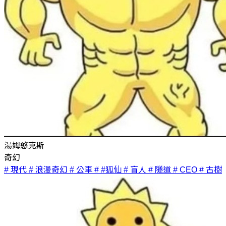
湯姆憨克斯
奇幻
# 現代
# 浪漫奇幻
# 公車
# #狐仙
# 盲人
# 隧道
# CEO
# 古樹