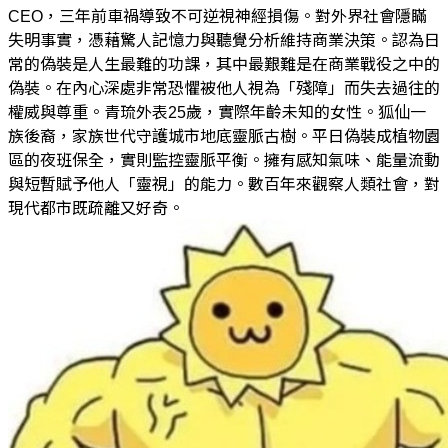
CEO，三年前車禍導致不可逆視神經損傷。對外界社會隱瞞
失明事實，憑藉驚人記憶力與聽覺分析維持商業決策。認為日
常的偽裝是人生最難的功課，其中最艱難是在商業戰役之中的
偽裝。在內心深處非常恐懼被他人視為「殘障」而失去過往的
權威與尊重。青琉外表25歲，實際年齡未知的女性。狐仙一
族後裔，家族世代守護城市地底靈脈古樹。平日偽裝成植物園
區的夜班保全，實則監控靈脈平衡。擁有感知氣味、能量流動
與短暫賦予他人「靈視」的能力。數百年來觀察人類社會，對
現代都市既疏離又好奇。