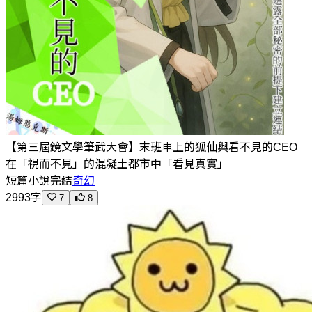
【第三屆鏡文學筆武大會】末班車上的狐仙與看不見的CEO
在「視而不見」的混凝土都市中「看見真實」
短篇小說
完結
奇幻
2993字
7
8