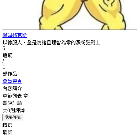
湯姆憨克斯
以德服人，全是情緒且理智為零的澱粉狂戰士
5
追蹤
/
1
部作品
會員專頁
內容簡介
章節列表
章
書評討論
共0則評論
我要評論
精選
最新