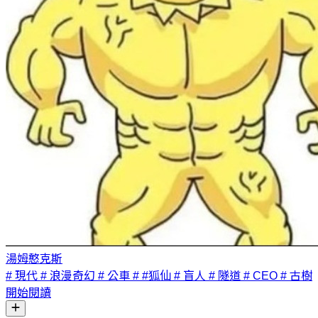
湯姆憨克斯
# 現代
# 浪漫奇幻
# 公車
# #狐仙
# 盲人
# 隧道
# CEO
# 古樹
開始閱讀