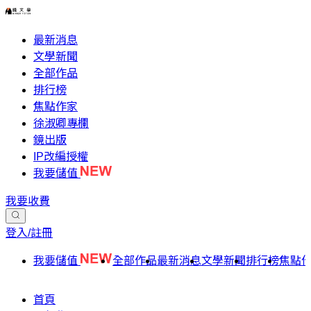
最新消息
文學新聞
全部作品
排行榜
焦點作家
徐淑卿專欄
鏡出版
IP改編授權
我要儲值
我要收費
登入/註冊
我要儲值
全部作品
最新消息
文學新聞
排行榜
焦點
首頁