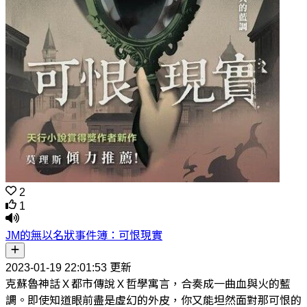
2
1
JM的無以名狀事件簿：可恨現實
2023-01-19 22:01:53 更新
克蘇魯神話Ｘ都市傳說Ｘ哲學寓言，合奏成一曲血與火的藍
調。即使知道眼前盡是虛幻的外皮，你又能坦然面對那可恨的