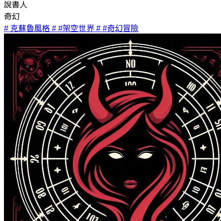
說書人
奇幻
# 克蘇魯風格
# #架空世界
# #奇幻冒險