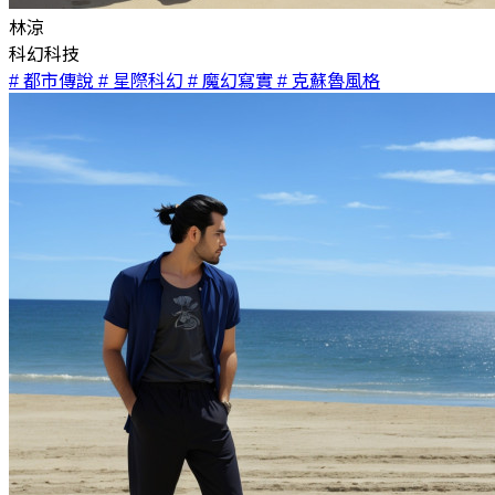
林涼
科幻科技
# 都市傳說
# 星際科幻
# 魔幻寫實
# 克蘇魯風格