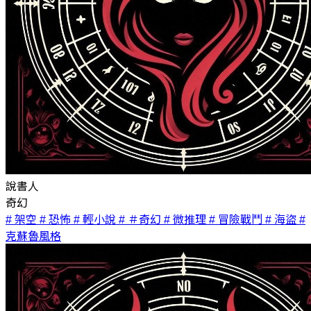
說書人
奇幻
# 架空
# 恐怖
# 輕小說
# ＃奇幻
# 微推理
# 冒險戰鬥
# 海盜
#
克蘇魯風格