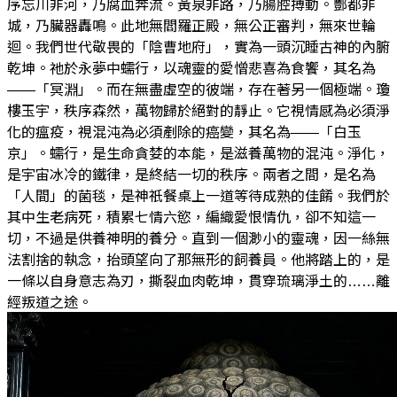
序忘川非河，乃腐血奔流。黃泉非路，乃腸腔搏動。酆都非
城，乃臟器轟鳴。此地無閻羅正殿，無公正審判，無來世輪
迴。我們世代敬畏的「陰曹地府」，實為一頭沉睡古神的內腑
乾坤。祂於永夢中蠕行，以魂靈的愛憎悲喜為食饗，其名為
——「冥淵」。而在無盡虛空的彼端，存在著另一個極端。瓊
樓玉宇，秩序森然，萬物歸於絕對的靜止。它視情感為必須淨
化的瘟疫，視混沌為必須剷除的癌變，其名為——「白玉
京」。蠕行，是生命貪婪的本能，是滋養萬物的混沌。淨化，
是宇宙冰冷的鐵律，是終結一切的秩序。兩者之間，是名為
「人間」的菌毯，是神祇餐桌上一道等待成熟的佳餚。我們於
其中生老病死，積累七情六慾，編織愛恨情仇，卻不知這一
切，不過是供養神明的養分。直到一個渺小的靈魂，因一絲無
法割捨的執念，抬頭望向了那無形的飼養員。他將踏上的，是
一條以自身意志為刃，撕裂血肉乾坤，貫穿琉璃淨土的……離
經叛道之途。