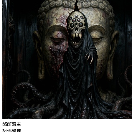
酩酊齋主
恐怖驚悚