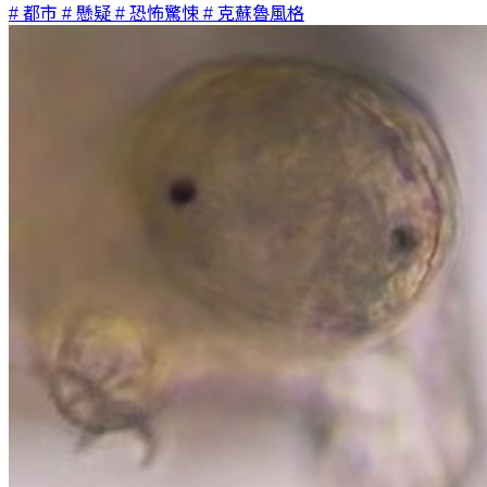
# 都市
# 懸疑
# 恐怖驚悚
# 克蘇魯風格