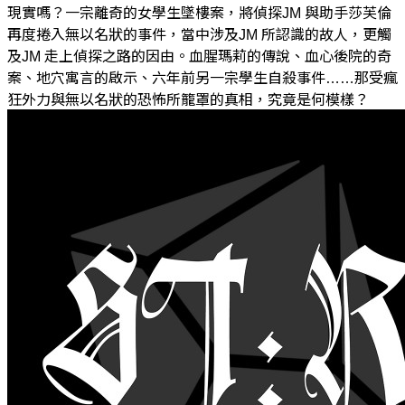
現實嗎？一宗離奇的女學生墜樓案，將偵探JM 與助手莎芙倫
再度捲入無以名狀的事件，當中涉及JM 所認識的故人，更觸
及JM 走上偵探之路的因由。血腥瑪莉的傳說、血心後院的奇
案、地穴寓言的啟示、六年前另一宗學生自殺事件……那受瘋
狂外力與無以名狀的恐怖所籠罩的真相，究竟是何模樣？