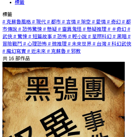
標籤
標籤
# 克蘇魯風格
# 現代
# 都市
# 言情
# 架空
# 愛情
# 奇幻
# 都
市傳說
# 恐怖驚悚
# 懸疑
# 靈異鬼怪
# 懸疑推理
# ＃奇幻
#
武俠
# 驚悚
# 短篇故事
# 恐怖
# 輕小說
# 星際科幻
# 黑暗
#
冒險戰鬥
# 心理恐怖
# 微推理
# 未來世界
# 台灣
# 科幻武俠
# 魔幻寫實
# 近未來
# 克蘇魯
# 邪教
共
16
部作品