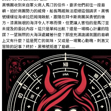
黑鴞團收到來自軍火商人馬汀的信件，要求他們前往一座島
嶼。迫於商團勢力的威脅，船長瑪姬無法拒絕這個請求。黑鴞
號緩緩從海卓拉厄姆灣啟航，跟隨在拜卡斯商團英勇號的後
方。漆黑無垠的海洋令人不寒而慄，但更讓人害怕的是馬汀並
未提及的委託內容。這只是單純出航？還是一場精心計畫的陰
謀？一望無際的大海深處藏著什麼？那座充滿詭譎氛圍的島嶼
上又有什麼？這是死亡的氣味，又或是一場驚心動魄，刺激又
冒險的記事？終於，黑鴞號抵達了島嶼......