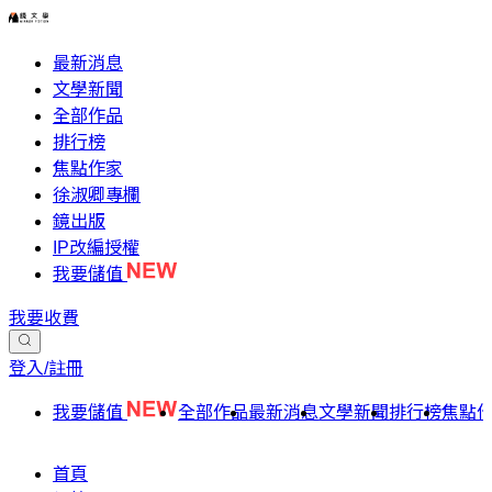
最新消息
文學新聞
全部作品
排行榜
焦點作家
徐淑卿專欄
鏡出版
IP改編授權
我要儲值
我要收費
登入/註冊
我要儲值
全部作品
最新消息
文學新聞
排行榜
焦點
首頁