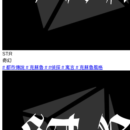
ST:R
奇幻
# 都市傳說
# 克蘇魯
# #偵探
# 寓言
# 克蘇魯風格