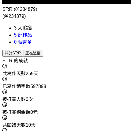
ST:R
(＠234879)
(＠234879)
3
人追蹤
5
部作品
0
個書單
關於ST:R
正在追蹤
ST:R 的成就
共寫作天數259天
已寫作總字數597898
被打賞人數0次
被打賞總金額0元
共閱讀天數10天