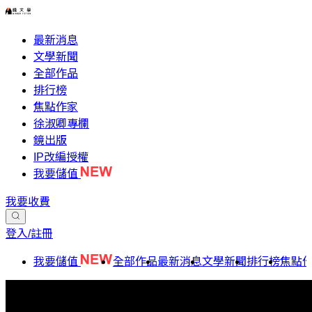
最新消息
文學新聞
全部作品
排行榜
焦點作家
徐淑卿專欄
鏡出版
IP改編授權
我要儲值
我要收費
登入/註冊
我要儲值
全部作品
最新消息
文學新聞
排行榜
焦點