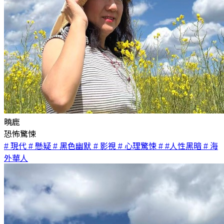
曉鹿
恐怖驚悚
# 現代
# 懸疑
# 黑色幽默
# 影視
# 心理驚悚
# #人性黑暗
# 海
外華人