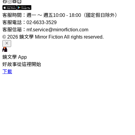
客服時間：週一 ～ 週五10:00 - 18:00（國定假日除外）
客服電話：02-6633-3529
客服信箱：mf.service@mirrorfiction.com
© 2026 鏡文學 Mirror Fiction All rights reserved.
鏡文學 App
好故事從這裡開始
下載