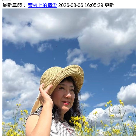
最新章節：
案板上的情愛
2026-08-06 16:05:29 更新