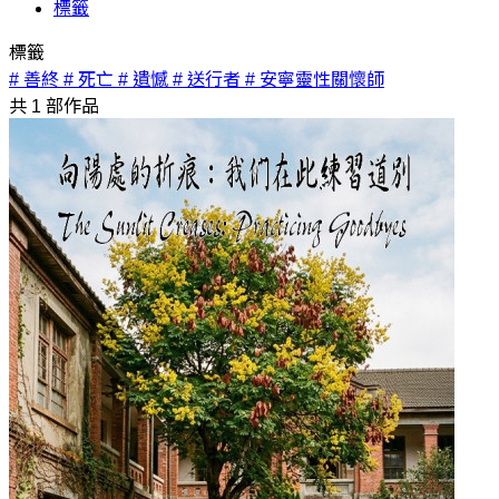
標籤
標籤
# 善終
# 死亡
# 遺憾
# 送行者
# 安寧靈性關懷師
共
1
部作品