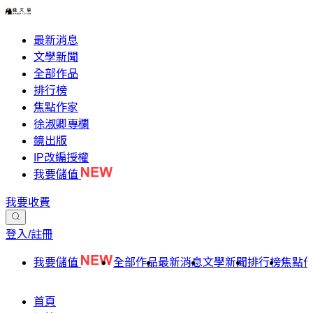
最新消息
文學新聞
全部作品
排行榜
焦點作家
徐淑卿專欄
鏡出版
IP改編授權
我要儲值
我要收費
登入/註冊
我要儲值
全部作品
最新消息
文學新聞
排行榜
焦點
首頁