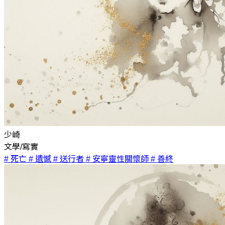
少崎
文學/寫實
# 死亡
# 遺憾
# 送行者
# 安寧靈性關懷師
# 善終