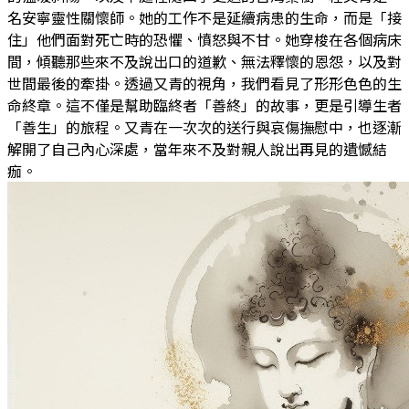
名安寧靈性關懷師。她的工作不是延續病患的生命，而是「接
住」他們面對死亡時的恐懼、憤怒與不甘。她穿梭在各個病床
間，傾聽那些來不及說出口的道歉、無法釋懷的恩怨，以及對
世間最後的牽掛。透過又青的視角，我們看見了形形色色的生
命終章。這不僅是幫助臨終者「善終」的故事，更是引導生者
「善生」的旅程。又青在一次次的送行與哀傷撫慰中，也逐漸
解開了自己內心深處，當年來不及對親人說出再見的遺憾結
痂。