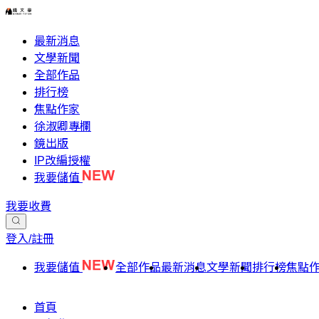
最新消息
文學新聞
全部作品
排行榜
焦點作家
徐淑卿專欄
鏡出版
IP改編授權
我要儲值
我要收費
登入/註冊
我要儲值
全部作品
最新消息
文學新聞
排行榜
焦點
首頁