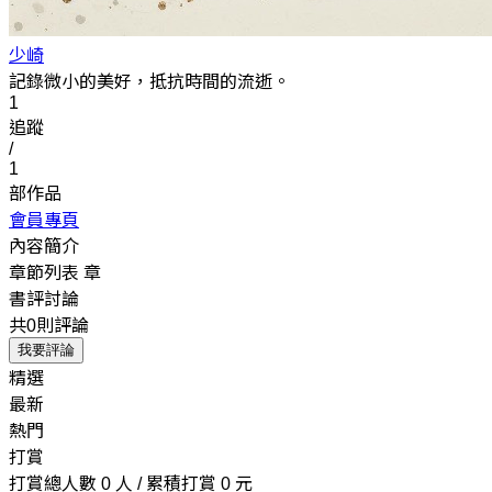
少崎
記錄微小的美好，抵抗時間的流逝。
1
追蹤
/
1
部作品
會員專頁
內容簡介
章節列表
章
書評討論
共0則評論
我要評論
精選
最新
熱門
打賞
打賞總人數 0 人 / 累積打賞 0 元