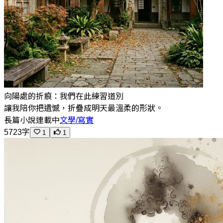
向陽處的折痕：我們在此練習道別
讓我陪你把遺憾，折疊成明天最溫柔的形狀。
長篇小說
連載中
文學/寫實
5723字
1
1