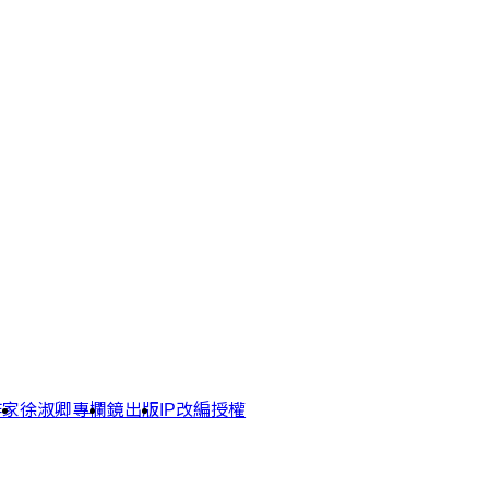
作家
徐淑卿專欄
鏡出版
IP改編授權