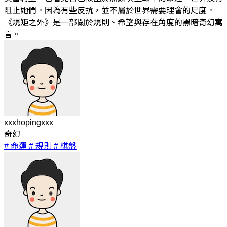
阻止她們。因為有些反抗，並不屬於世界需要理會的尺度。
《規矩之外》是一部關於規則、希望與存在角度的黑暗奇幻寓
言。
xxxhopingxxx
奇幻
# 命運
# 規則
# 棋盤