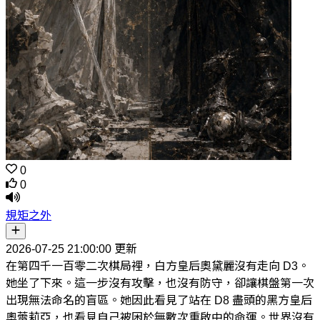
0
0
規矩之外
2026-07-25 21:00:00 更新
在第四千一百零二次棋局裡，白方皇后奧黛麗沒有走向 D3。
她坐了下來。這一步沒有攻擊，也沒有防守，卻讓棋盤第一次
出現無法命名的盲區。她因此看見了站在 D8 盡頭的黑方皇后
奧蕾莉亞，也看見自己被困於無數次重啟中的命運。世界沒有