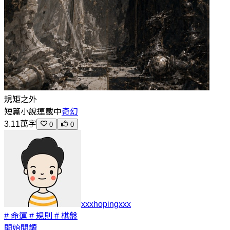
規矩之外
短篇小說
連載中
奇幻
3.11萬字
0
0
xxxhopingxxx
# 命運
# 規則
# 棋盤
開始閱讀