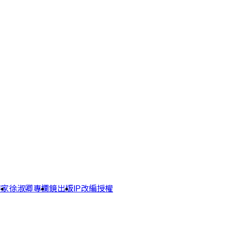
作家
徐淑卿專欄
鏡出版
IP改編授權