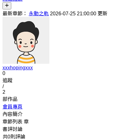
最新章節：
永動之軌
2026-07-25 21:00:00 更新
xxxhopingxxx
0
追蹤
/
2
部作品
會員專頁
內容簡介
章節列表
章
書評討論
共0則評論