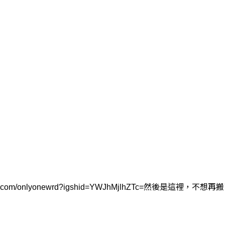
stagram.com/onlyonewrd?igshid=YWJhMjlhZTc=然後是這裡，不想