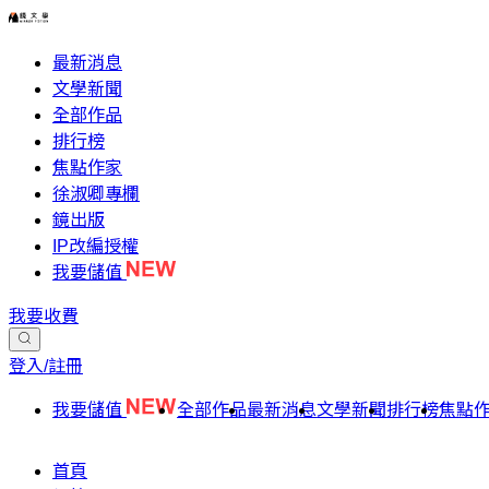
最新消息
文學新聞
全部作品
排行榜
焦點作家
徐淑卿專欄
鏡出版
IP改編授權
我要儲值
我要收費
登入/註冊
我要儲值
全部作品
最新消息
文學新聞
排行榜
焦點
首頁