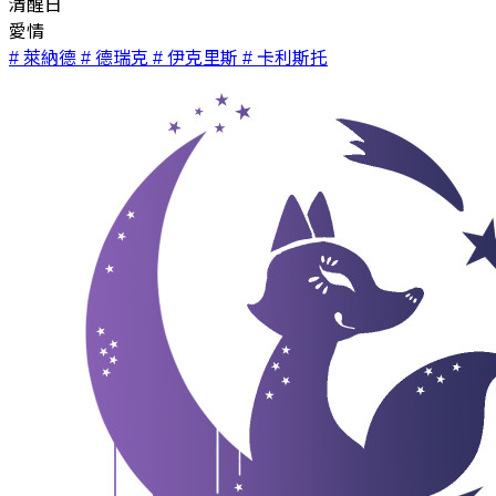
清醒日
愛情
# 萊納德
# 德瑞克
# 伊克里斯
# 卡利斯托