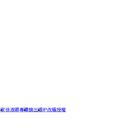
作家
徐淑卿專欄
鏡出版
IP改編授權