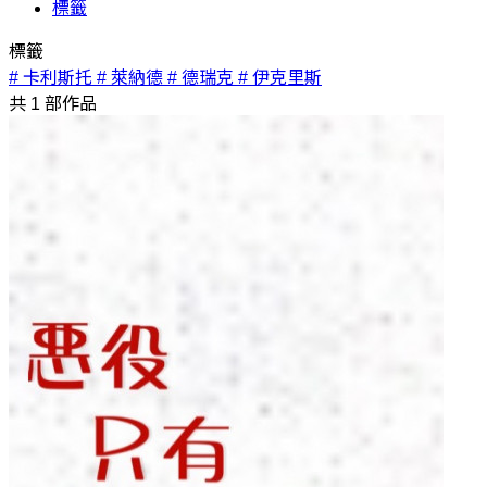
標籤
標籤
# 卡利斯托
# 萊納德
# 德瑞克
# 伊克里斯
共
1
部作品