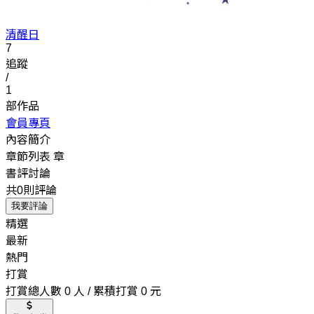
清醒日
7
追蹤
/
1
部作品
會員專頁
內容簡介
章節列表
章
書評討論
共0則評論
我要評論
精選
最新
熱門
打賞
打賞總人數 0 人 / 累積打賞 0 元