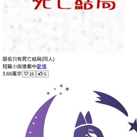
惡役只有死亡結局(同人)
短篇小說
連載中
愛情
3.68萬字
18
5