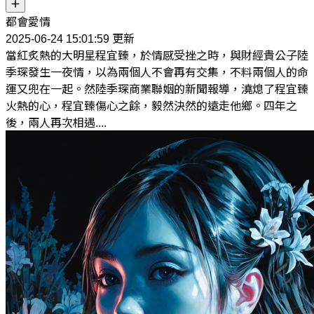
都會愛情
2025-06-24 15:01:59 更新
當紅炙熱的大明星程宜臻，於情感受挫之時，與財經貴公子陸
季琛發生一夜情，以為兩個人不會再有交集，不料兩個人的命
運又兜在一起。然陸季琛商業聯姻的新聞報導，澆熄了程宜臻
火熱的心，程宜臻傷心之餘，毅然決然的遠走他鄉。四年之
後，兩人再次相遇....