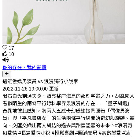
17
10
你的存在，我的愛情
過氣傲嬌男演員 vs 浪漫獨行小說家
2022-11-26 19:00:00 更新
隕石白光劃過天際，照亮整座海島的那刻宇宙之力，胡亂闖入
看似陌生的兩條平行線科學界最浪漫的存在 — 「量子糾纏」
奇異地彼此感知，將兩人五感奇幻般連接鬧騰著「偶像男演
員」與「平凡書店女」的生活兩條平行線開始奇幻般旋轉、轉
向、交匯交織出兩人糾結的過去與甜蜜溫馨的未來。#浪漫奇
幻愛情 #長篇愛情小說 #輕鬆喜劇 #圓滿結局 #素食戀愛 #速