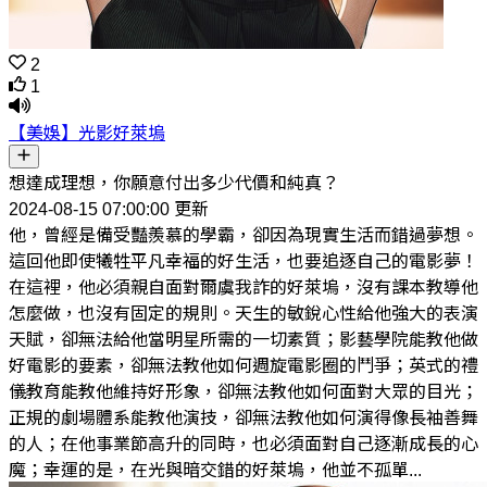
2
1
【美娛】光影好萊塢
想達成理想，你願意付出多少代價和純真？
2024-08-15 07:00:00 更新
他，曾經是備受豔羨慕的學霸，卻因為現實生活而錯過夢想。
這回他即使犧牲平凡幸福的好生活，也要追逐自己的電影夢！
在這裡，他必須親自面對爾虞我詐的好萊塢，沒有課本教導他
怎麼做，也沒有固定的規則。天生的敏銳心性給他強大的表演
天賦，卻無法給他當明星所需的一切素質；影藝學院能教他做
好電影的要素，卻無法教他如何週旋電影圈的鬥爭；英式的禮
儀教育能教他維持好形象，卻無法教他如何面對大眾的目光；
正規的劇場體系能教他演技，卻無法教他如何演得像長袖善舞
的人；在他事業節高升的同時，也必須面對自己逐漸成長的心
魔；幸運的是，在光與暗交錯的好萊塢，他並不孤單...