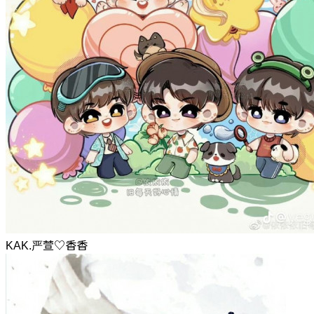
KAK.严萱♡香香