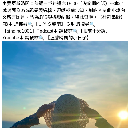
主要更新時間：每週三或每週六19:00（沒偷懶的話）※本小
說封面為JYS親攝與編輯，須轉載請告知，謝謝。※此小說內
文所有圖片，皆為JYS親攝與編輯，特此聲明。【社群追蹤】
FB⬇️ 請搜尋🔍【ＪＹＳ馨晴】IG⬇️ 請搜尋🔍
【sinqing1001】Podcast⬇️ 請搜尋🔍【睡前十分鐘】
Youtube⬇️ 請搜尋🔍 【溫馨晴朗的小日子】