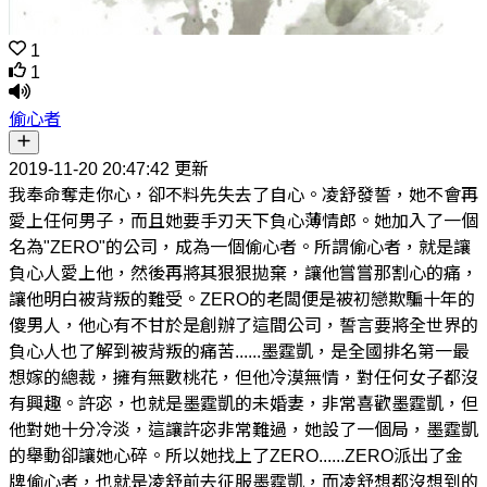
1
1
偷心者
2019-11-20 20:47:42 更新
我奉命奪走你心，卻不料先失去了自心。凌舒發誓，她不會再
愛上任何男子，而且她要手刃天下負心薄情郎。她加入了一個
名為"ZERO"的公司，成為一個偷心者。所謂偷心者，就是讓
負心人愛上他，然後再將其狠狠拋棄，讓他嘗嘗那割心的痛，
讓他明白被背叛的難受。ZERO的老闆便是被初戀欺騙十年的
傻男人，他心有不甘於是創辦了這間公司，誓言要將全世界的
負心人也了解到被背叛的痛苦......墨霆凱，是全國排名第一最
想嫁的總裁，擁有無數桃花，但他冷漠無情，對任何女子都沒
有興趣。許宓，也就是墨霆凱的未婚妻，非常喜歡墨霆凱，但
他對她十分冷淡，這讓許宓非常難過，她設了一個局，墨霆凱
的舉動卻讓她心碎。所以她找上了ZERO......ZERO派出了金
牌偷心者，也就是凌舒前去征服墨霆凱，而凌舒想都沒想到的