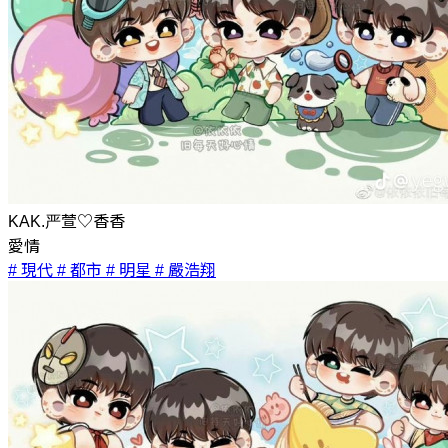
KAK.严萱♡香香
愛情
# 現代
# 都市
# 明星
# 嚴浩翔