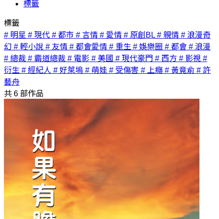
標籤
標籤
# 明星
# 現代
# 都市
# 言情
# 愛情
# 原創BL
# 親情
# 浪漫奇
幻
# 輕小說
# 友情
# 都會愛情
# 重生
# 娛樂圈
# 都會
# 浪漫
# 總裁
# 霸道總裁
# 電影
# 美國
# 現代豪門
# 西方
# 影視
#
衍生
# 經紀人
# 好萊塢
# 萌娃
# 受傷害
# 上癮
# 黃竟俞
# 許
藝舟
共
6
部作品