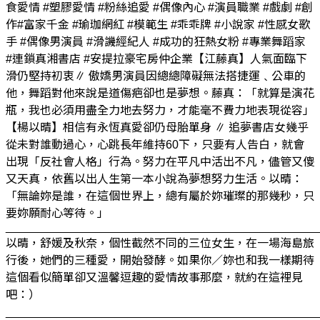
食愛情 #塑膠愛情 #粉絲追愛 #偶像內心 #演員職業 #戲劇 #創
作#富家千金 #瑜珈網紅 #模範生 #乖乖牌 #小說家 #性感女歌
手 #偶像男演員 #滑譏經紀人 #成功的狂熱女粉 #專業舞蹈家
#連鎖真湘書店 #安提拉豪宅房仲企業【江藤真】人氣面臨下
滑仍堅持初衷∥ 傲嬌男演員因總總障礙無法搭捷運﹑公車的
他，舞蹈對他來說是道傷疤卻也是夢想。藤真：「就算是演花
瓶，我也必須用盡全力地去努力，才能毫不費力地表現從容」
【楊以晴】相信有永恆真愛卻仍母胎單身 ∥ 追夢書店女幾乎
從未對誰動過心，心跳長年維持60下，只要有人告白，就會
出現「反社會人格」行為。努力在平凡中活出不凡，儘管又傻
又天真，依舊以出人生第一本小說為夢想努力生活。以晴：
「無論妳是誰，在這個世界上，總有屬於妳璀璨的那幾秒，只
要妳願耐心等待。」
________________________________________________
以晴，舒媛及秋奈，個性截然不同的三位女生，在一場海島旅
行後，她們的三種愛，開始發酵。如果你／妳也和我一樣期待
這個看似簡單卻又溫馨逗趣的愛情故事那麼，就約在這裡見
吧：）
________________________________________________