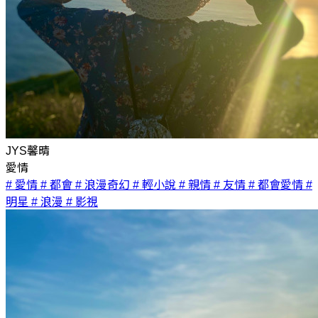
JYS馨晴
愛情
# 愛情
# 都會
# 浪漫奇幻
# 輕小說
# 親情
# 友情
# 都會愛情
#
明星
# 浪漫
# 影視