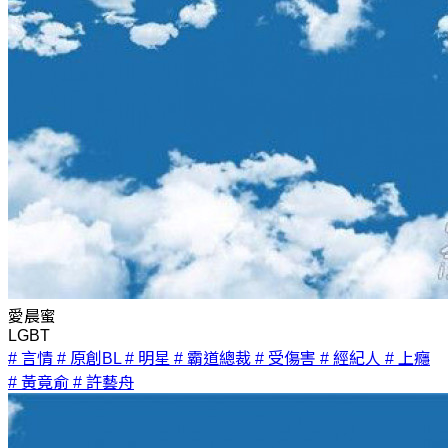
愛晨蜜
LGBT
# 言情
# 原創BL
# 明星
# 霸道總裁
# 受傷害
# 經紀人
# 上癮
# 黃竟俞
# 許藝舟