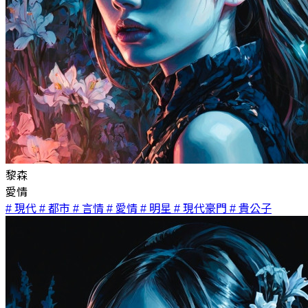
黎森
愛情
# 現代
# 都市
# 言情
# 愛情
# 明星
# 現代豪門
# 貴公子