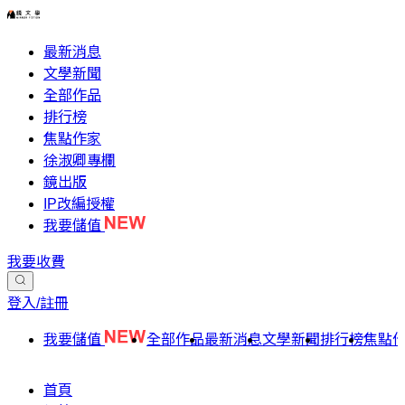
最新消息
文學新聞
全部作品
排行榜
焦點作家
徐淑卿專欄
鏡出版
IP改編授權
我要儲值
我要收費
登入/註冊
我要儲值
全部作品
最新消息
文學新聞
排行榜
焦點
首頁