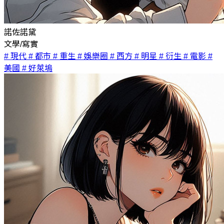
諾佐諾黛
文學/寫實
# 現代
# 都市
# 重生
# 娛樂圈
# 西方
# 明星
# 衍生
# 電影
#
美國
# 好萊塢