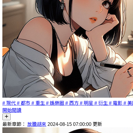
# 現代
# 都市
# 重生
# 娛樂圈
# 西方
# 明星
# 衍生
# 電影
# 
開始閱讀
最新章節：
放膽胡來
2024-08-15 07:00:00 更新