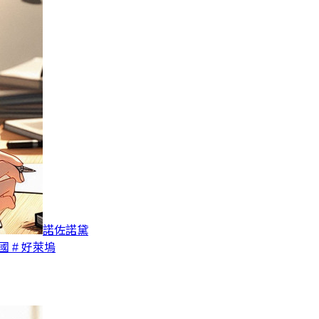
諾佐諾黛
美國
# 好萊塢