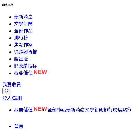
最新消息
文學新聞
全部作品
排行榜
焦點作家
徐淑卿專欄
鏡出版
IP改編授權
我要儲值
我要收費
登入/註冊
我要儲值
全部作品
最新消息
文學新聞
排行榜
焦點
首頁