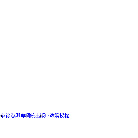
作家
徐淑卿專欄
鏡出版
IP改編授權