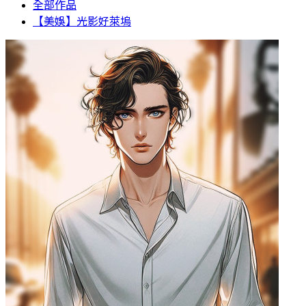
全部作品
【美娛】光影好萊塢