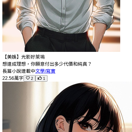
【美娛】光影好萊塢
想達成理想，你願意付出多少代價和純真？
長篇小說
連載中
文學/寫實
22.56萬字
2
1