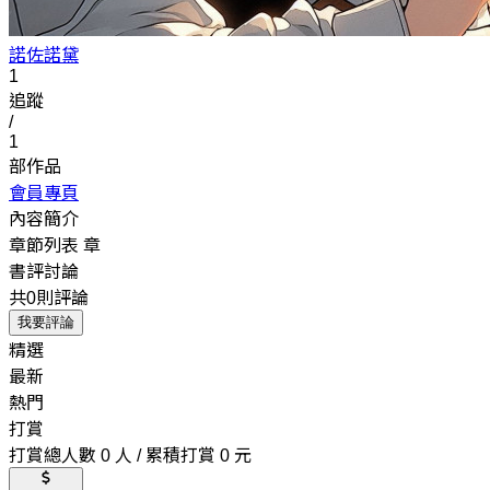
諾佐諾黛
1
追蹤
/
1
部作品
會員專頁
內容簡介
章節列表
章
書評討論
共0則評論
我要評論
精選
最新
熱門
打賞
打賞總人數 0 人 / 累積打賞 0 元