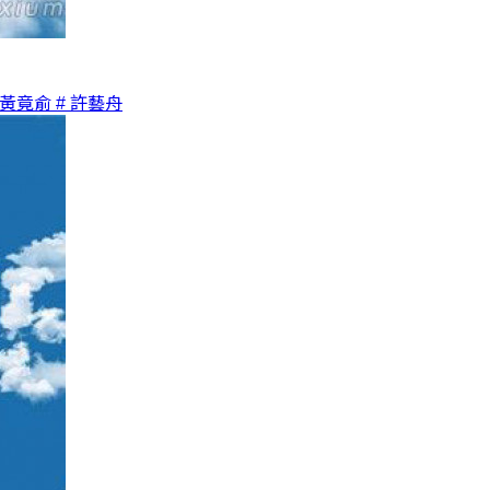
 黃竟俞
# 許藝舟