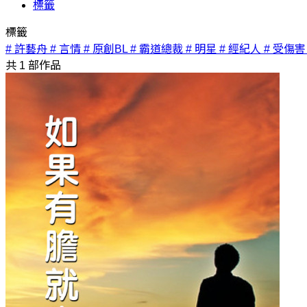
標籤
標籤
# 許藝舟
# 言情
# 原創BL
# 霸道總裁
# 明星
# 經紀人
# 受傷害
共
1
部作品