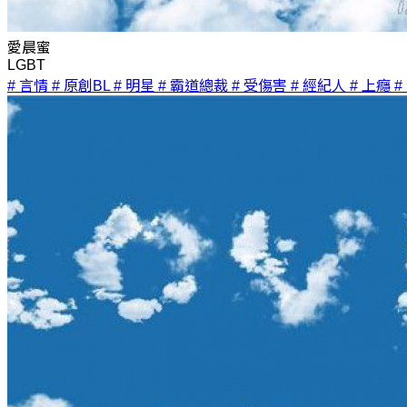
愛晨蜜
LGBT
# 言情
# 原創BL
# 明星
# 霸道總裁
# 受傷害
# 經紀人
# 上癮
#