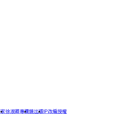
作家
徐淑卿專欄
鏡出版
IP改編授權