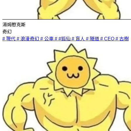
湯姆憨克斯
奇幻
# 現代
# 浪漫奇幻
# 公車
# #狐仙
# 盲人
# 隧道
# CEO
# 古樹