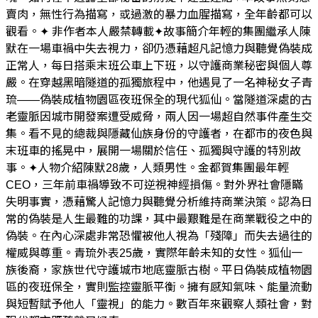
賣肉，無性行為描寫，或過激的暴力血腥描寫，全年齡都可以
觀看。✦ 非作者本人嚴禁轉載✦故事簡介年輕的集團繼承人陳
默在一場車禍中失去視力，卻仍憑藉超凡記憶力與聽覺偽裝成
正常人，每日搭乘末班公車上下班，以守護商業秘密與個人尊
嚴。在穿越黑暗隧道的孤獨旅程中，他遇見了一名神秘女子青
琉——偽裝成植物園區夜班保全的現代狐仙。當隧道深處的古
老靈脈因城市開發案遭受威脅，兩人因一場超自然事件產生交
集。看不見的總裁與隱藏仙族身份的守護者，在都市的夜色與
末班車的搖晃中，展開一場關於信任、孤獨與守護的特別故
事。✦人物介紹陳默28歲，人類男性。金都賀集團最年輕
CEO，三年前車禍導致不可逆視神經損傷。對外界社會隱瞞
失明事實，憑藉驚人記憶力與聽覺分析維持商業決策。認為日
常的偽裝是人生最難的功課，其中最艱難是在商業戰役之中的
偽裝。在內心深處非常恐懼被他人視為「殘障」而失去過往的
權威與尊重。青琉外表25歲，實際年齡未知的女性。狐仙一
族後裔，家族世代守護城市地底靈脈古樹。平日偽裝成植物園
區的夜班保全，實則監控靈脈平衡。擁有感知氣味、能量流動
與短暫賦予他人「靈視」的能力。數百年來觀察人類社會，對