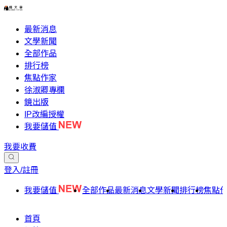
最新消息
文學新聞
全部作品
排行榜
焦點作家
徐淑卿專欄
鏡出版
IP改編授權
我要儲值
我要收費
登入/註冊
我要儲值
全部作品
最新消息
文學新聞
排行榜
焦點
首頁