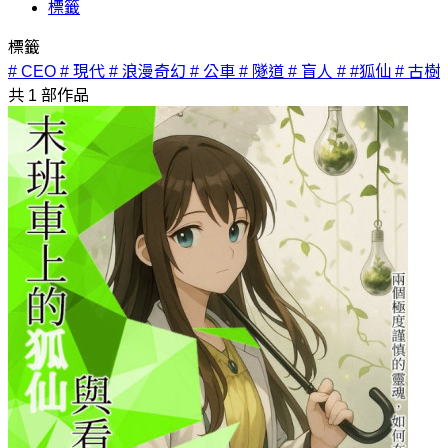
標籤
標籤
# CEO
# 現代
# 浪漫奇幻
# 公車
# 隧道
# 盲人
# #狐仙
# 古樹
共
1
部作品