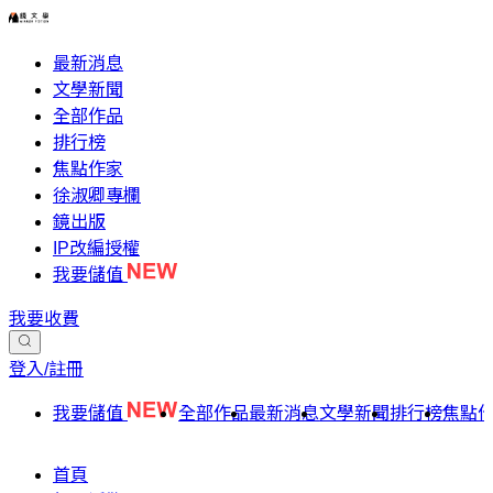
最新消息
文學新聞
全部作品
排行榜
焦點作家
徐淑卿專欄
鏡出版
IP改編授權
我要儲值
我要收費
登入/註冊
我要儲值
全部作品
最新消息
文學新聞
排行榜
焦點
首頁