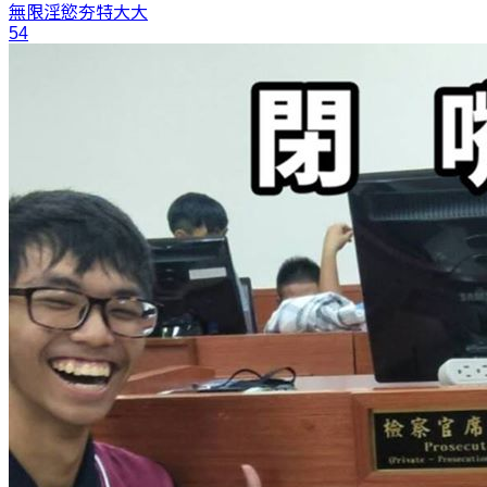
無限淫慾
夯特大大
54