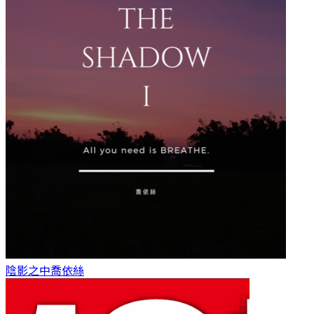
陰影之中
喬依絲