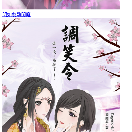
明如翦
馥閒庭