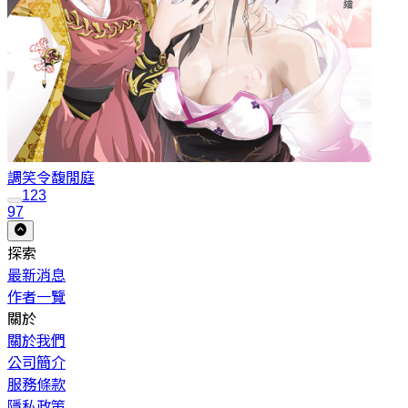
調笑令
馥閒庭
1
2
3
97
探索
最新消息
作者一覽
關於
關於我們
公司簡介
服務條款
隱私政策