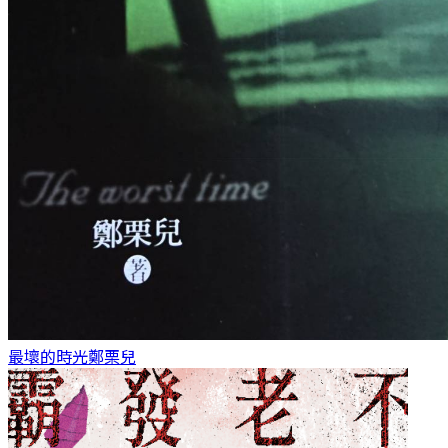
最壞的時光
鄭栗兒