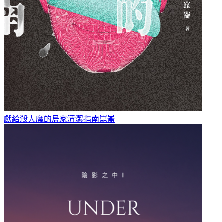
獻給殺人魔的居家清潔指南
崑崙