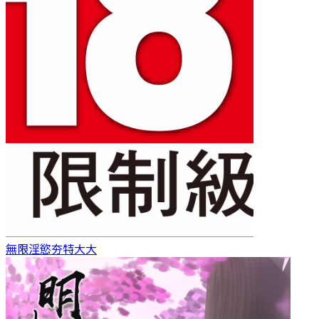
無限淫慾
夯特大大