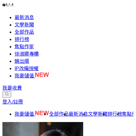
最新消息
文學新聞
全部作品
排行榜
焦點作家
徐淑卿專欄
鏡出版
IP改編授權
我要儲值
我要收費
登入/註冊
我要儲值
全部作品
最新消息
文學新聞
排行榜
焦點