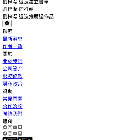
劉梓潔 還沒建立書單
劉梓潔 的推薦
劉梓潔 還沒推薦過作品
探索
最新消息
作者一覽
關於
關於我們
公司簡介
服務條款
隱私政策
幫助
常見問題
合作洽詢
聯絡我們
追蹤