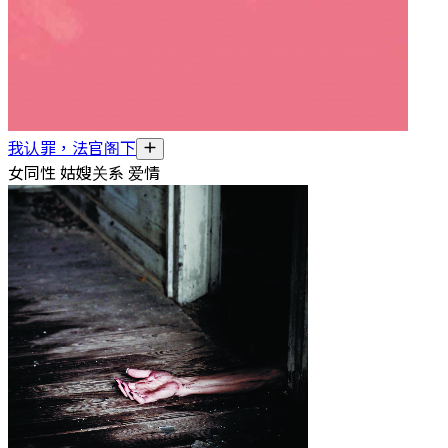
我认罪，法官阁下
女同性 姑嫂关系 爱情