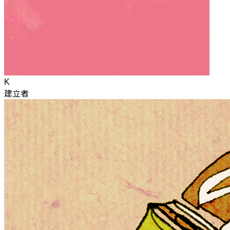
K
建立者