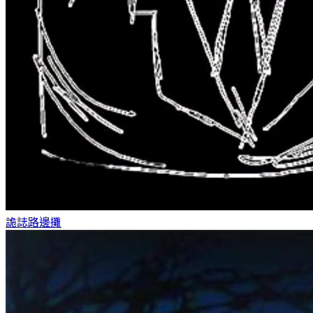
詭誌
路邊攤