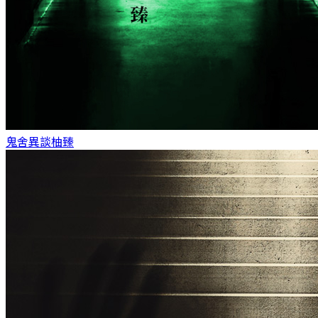
鬼舍異談
柚臻