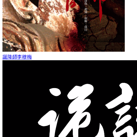
誕降師
李穆梅