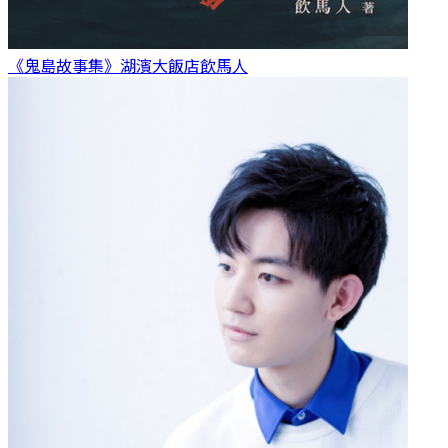
《鬼島故事集》湖濱大飯店
飲馬人