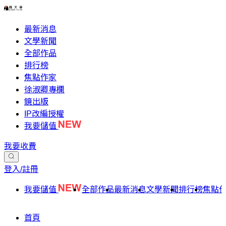
最新消息
文學新聞
全部作品
排行榜
焦點作家
徐淑卿專欄
鏡出版
IP改編授權
我要儲值
我要收費
登入/註冊
我要儲值
全部作品
最新消息
文學新聞
排行榜
焦點
首頁