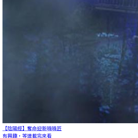
【陰陽經】奪命迎新
喃喃匠
有興趣，等連載完來看