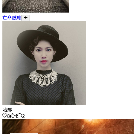
亡命感應
哈娜
8
4
2