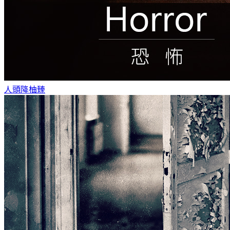
人頭降
柚臻