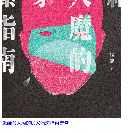
獻給殺人魔的居家清潔指南
崑崙