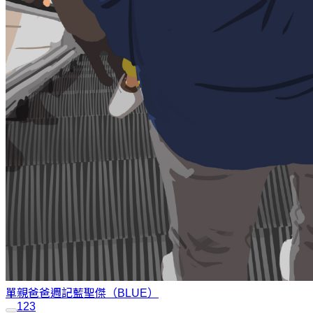
單親爸爸週記
藍聖傑（BLUE）
1
2
3