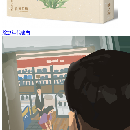
綻放年代
裏右