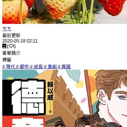
ㄘㄘ
最近更新
2020-05-18 02:11
1
0
書單簡介
標籤
# 現代
# 都市
# 成長
# 喜劇
# 異國