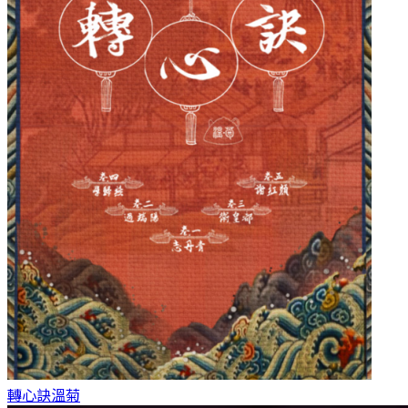
轉心訣
溫菊