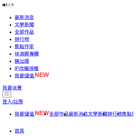
最新消息
文學新聞
全部作品
排行榜
焦點作家
徐淑卿專欄
鏡出版
IP改編授權
我要儲值
我要收費
登入/註冊
我要儲值
全部作品
最新消息
文學新聞
排行榜
焦點
首頁