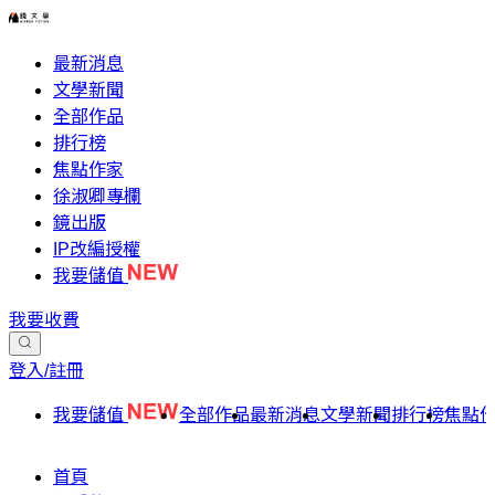
最新消息
文學新聞
全部作品
排行榜
焦點作家
徐淑卿專欄
鏡出版
IP改編授權
我要儲值
我要收費
登入/註冊
我要儲值
全部作品
最新消息
文學新聞
排行榜
焦點
首頁