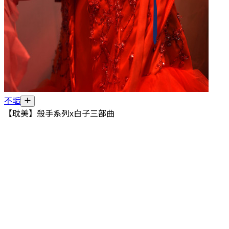
不垢
【耽美】殺手系列x白子三部曲