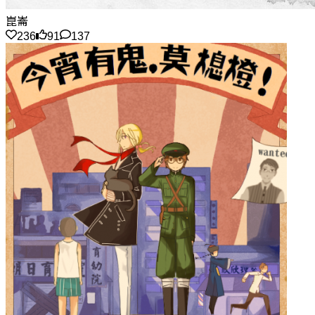
崑崙
236
91
137