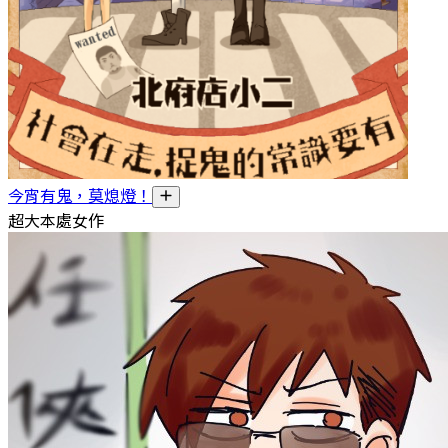
今宵有鬼，莫熄燈！
超大本處女作