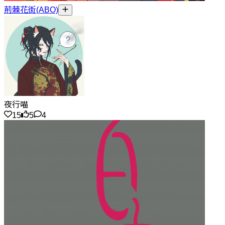
荊棘花街(ABO)
夜行喵
15
5
4