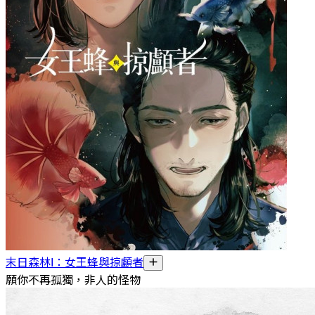
末日森林I：女王蜂與掠顱者
願你不再孤獨，非人的怪物