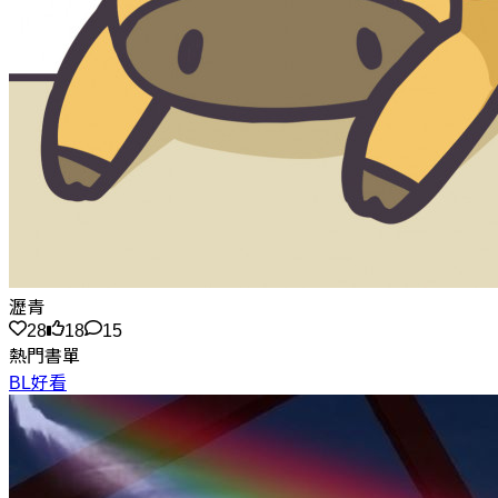
瀝青
28
18
15
熱門書單
BL好看