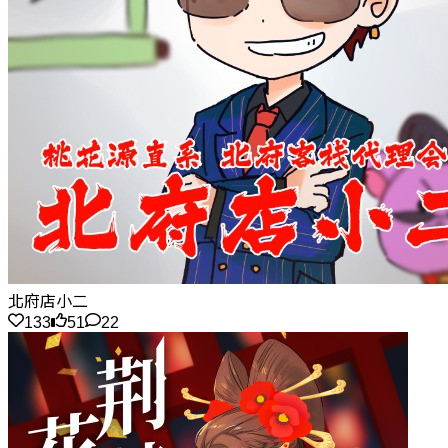
北府店小二
133
51
22