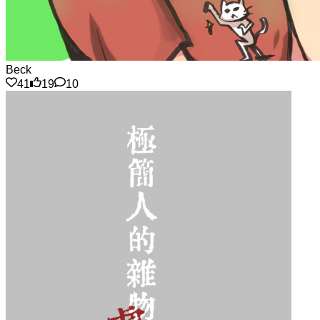
Beck
41
19
10