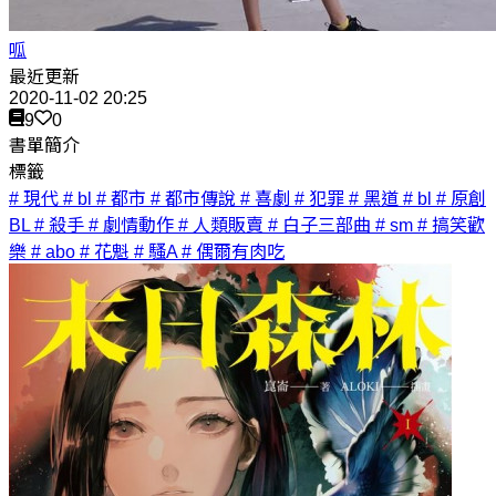
呱
最近更新
2020-11-02 20:25
9
0
書單簡介
標籤
# 現代
# bl
# 都市
# 都市傳說
# 喜劇
# 犯罪
# 黑道
# bl
# 原創
BL
# 殺手
# 劇情動作
# 人類販賣
# 白子三部曲
# sm
# 搞笑歡
樂
# abo
# 花魁
# 騷A
# 偶爾有肉吃