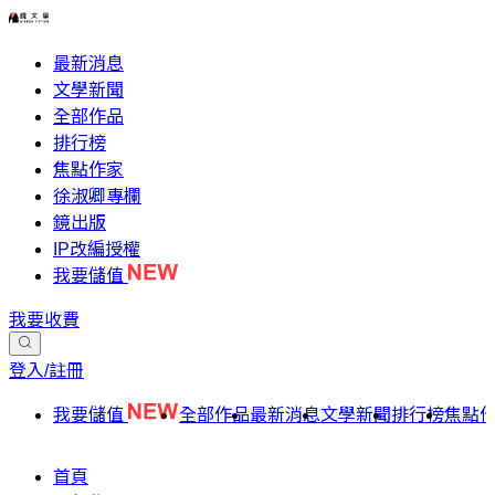
最新消息
文學新聞
全部作品
排行榜
焦點作家
徐淑卿專欄
鏡出版
IP改編授權
我要儲值
我要收費
登入/註冊
我要儲值
全部作品
最新消息
文學新聞
排行榜
焦點
首頁