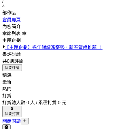
/
4
部作品
會員專頁
內容簡介
章節列表
章
主題企劃
【主題企劃】過年躺讀漲姿勢，新春賀歲推薦 ！
書評討論
共0則評論
我要評論
精選
最新
熱門
打賞
打賞總人數 0 人 / 累積打賞 0 元
我要打賞
開始閱讀