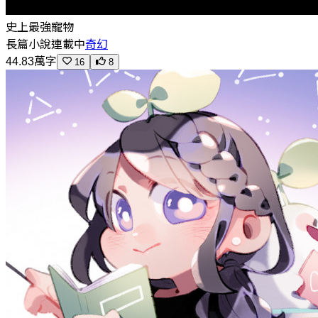
史上最強寵物
長篇小說
連載中
奇幻
44.83萬字
16
8