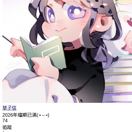
草子信
2026年檔期已滿( • – •)
74
追蹤