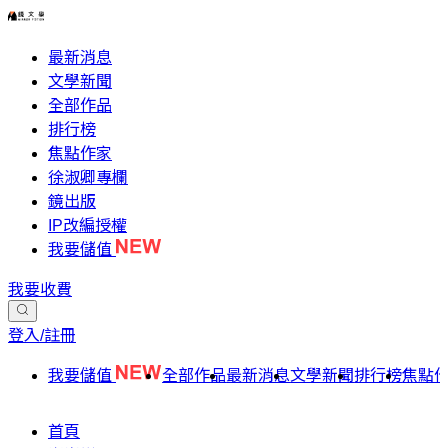
最新消息
文學新聞
全部作品
排行榜
焦點作家
徐淑卿專欄
鏡出版
IP改編授權
我要儲值
我要收費
登入/註冊
我要儲值
全部作品
最新消息
文學新聞
排行榜
焦點
首頁