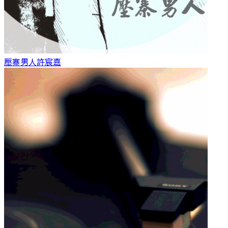
壓寨男人
許宸嘉