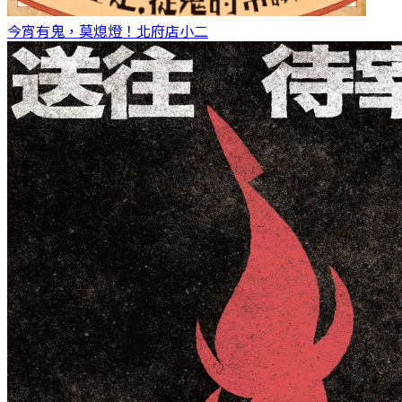
今宵有鬼，莫熄燈！
北府店小二