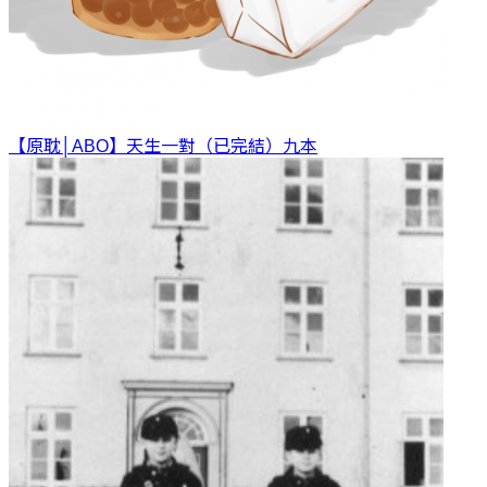
【原耽│ABO】天生一對（已完結）
九本