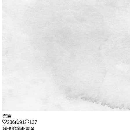
崑崙
236
91
137
誰也追蹤此書單