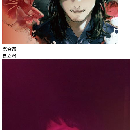
崑崙讚
建立者