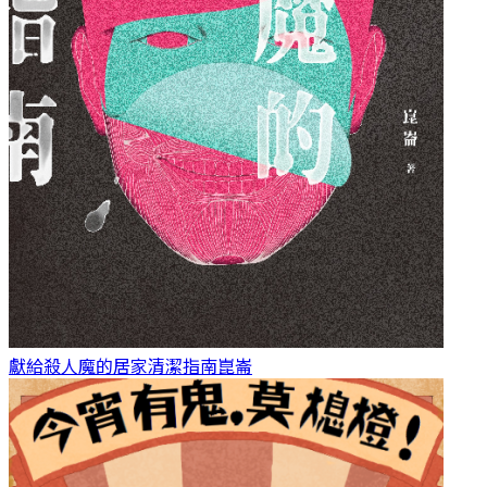
獻給殺人魔的居家清潔指南
崑崙