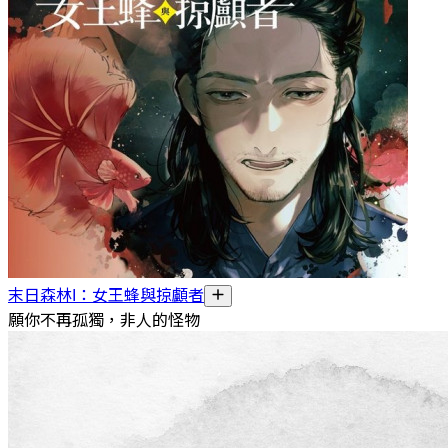
末日森林I：女王蜂與掠顱者
願你不再孤獨，非人的怪物