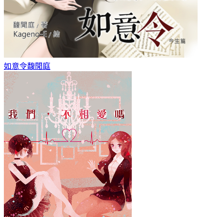
如意令
馥閒庭