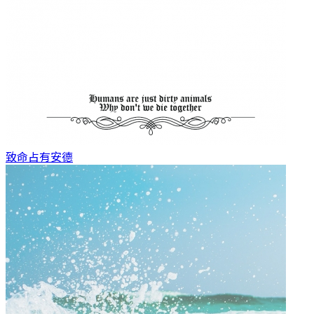
致命占有
安德