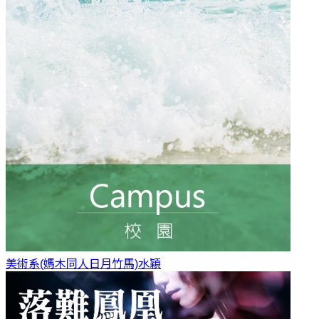
美術系(媽木同人日月竹馬)
水穎