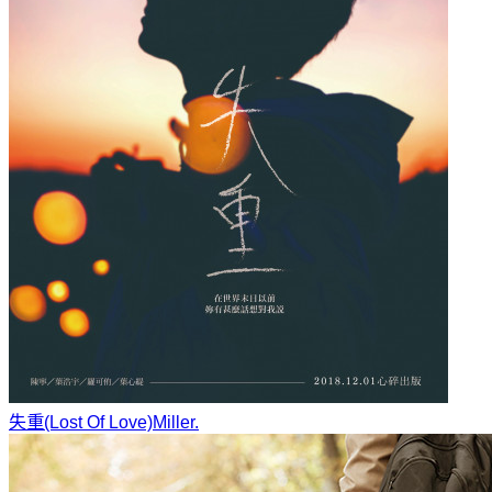
失重(Lost Of Love)
Miller.