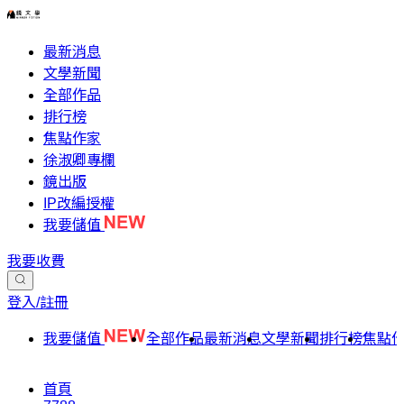
最新消息
文學新聞
全部作品
排行榜
焦點作家
徐淑卿專欄
鏡出版
IP改編授權
我要儲值
我要收費
登入/註冊
我要儲值
全部作品
最新消息
文學新聞
排行榜
焦點
首頁