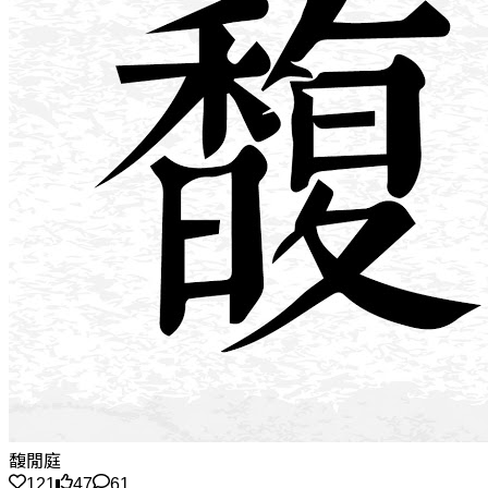
馥閒庭
121
47
61