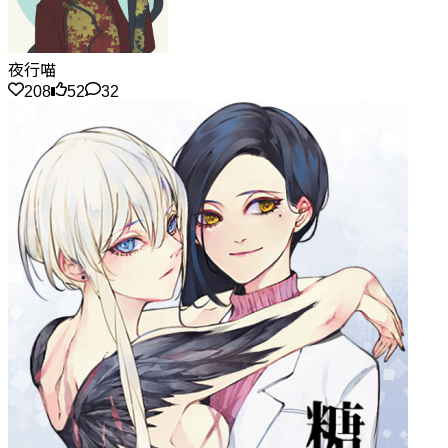
夜行喵
208
52
32