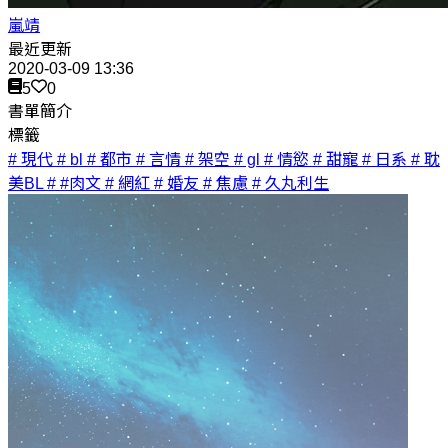
嵐靖
最近更新
2020-03-09 13:36
5
0
書單簡介
標籤
# 現代
# bl
# 都市
# 言情
# 架空
# gl
# 情慾
# 甜寵
# 日系
# 耽
美BL
# #肉文
# 網紅
# 婚友
# 焦慮
# 久丸利生