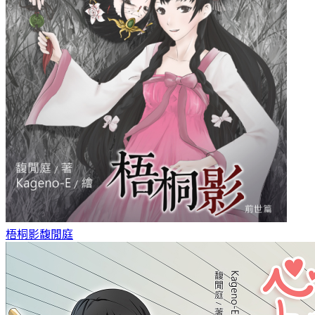
梧桐影
馥閒庭