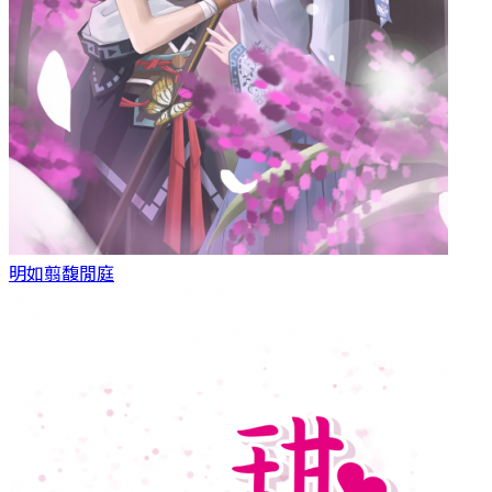
明如翦
馥閒庭