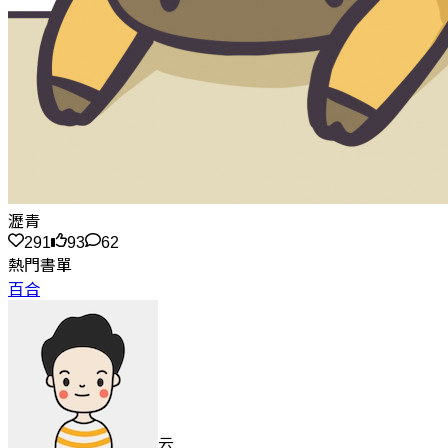
瀝青
291
93
62
熱門書單
百合
云