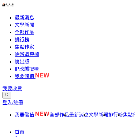
最新消息
文學新聞
全部作品
排行榜
焦點作家
徐淑卿專欄
鏡出版
IP改編授權
我要儲值
我要收費
登入/註冊
我要儲值
全部作品
最新消息
文學新聞
排行榜
焦點
首頁