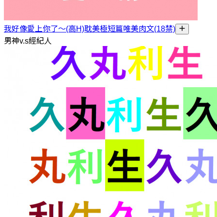
我好像愛上你了～(高H)耽美極短篇唯美肉文(18禁)
男神v.s經紀人