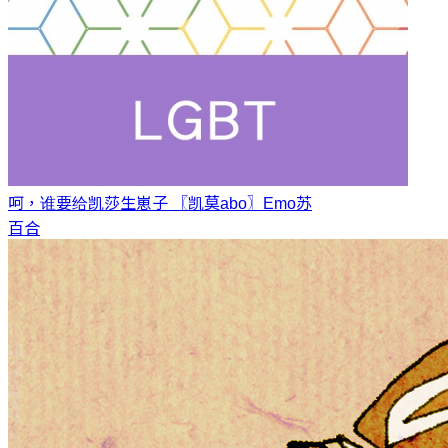
呵，谁要给凯莎生崽子 〖凯莫abo〗
Emo苏
百合