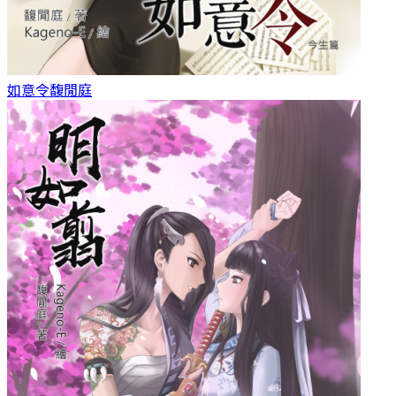
如意令
馥閒庭