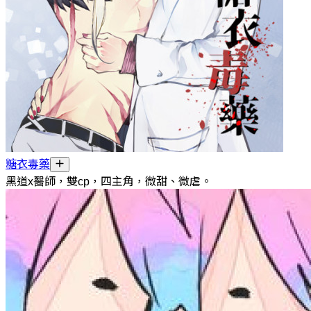
糖衣毒藥
黑道x醫師，雙cp，四主角，微甜、微虐。