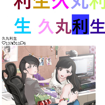
久丸利生
137
11
6