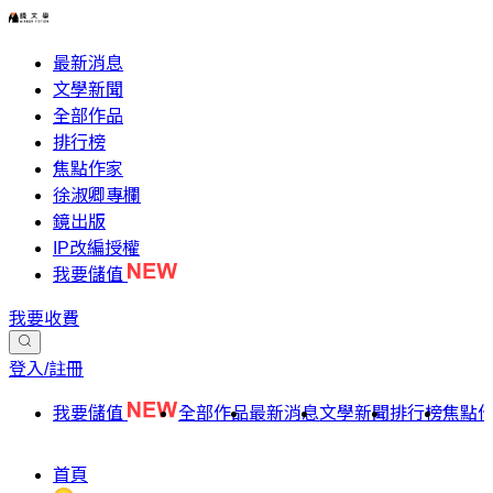
最新消息
文學新聞
全部作品
排行榜
焦點作家
徐淑卿專欄
鏡出版
IP改編授權
我要儲值
我要收費
登入/註冊
我要儲值
全部作品
最新消息
文學新聞
排行榜
焦點
首頁