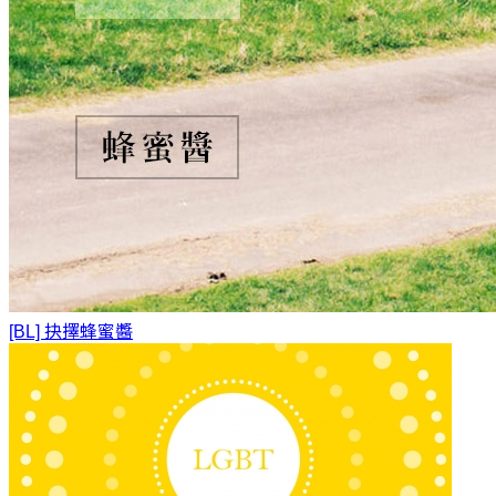
[BL] 抉擇
蜂蜜醬