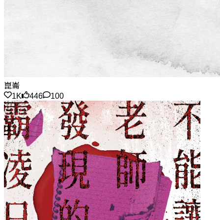
崑崙
1K
446
100