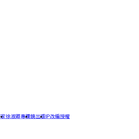
作家
徐淑卿專欄
鏡出版
IP改編授權