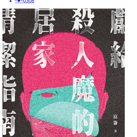
~♥~0308