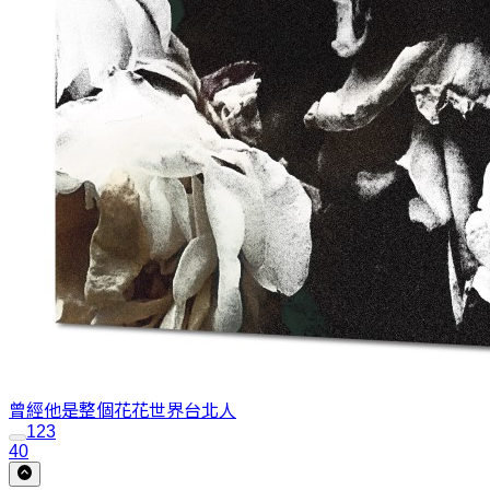
曾經他是整個花花世界
台北人
1
2
3
40