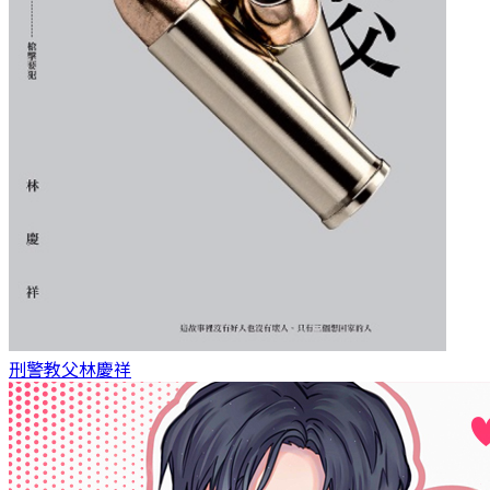
刑警教父
林慶祥