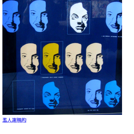
濫人
謝曉昀