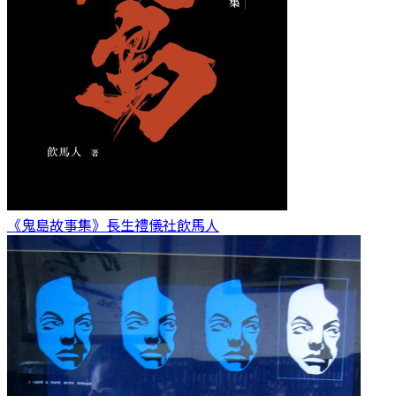
《鬼島故事集》長生禮儀社
飲馬人