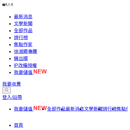
最新消息
文學新聞
全部作品
排行榜
焦點作家
徐淑卿專欄
鏡出版
IP改編授權
我要儲值
我要收費
登入/註冊
我要儲值
全部作品
最新消息
文學新聞
排行榜
焦點
首頁