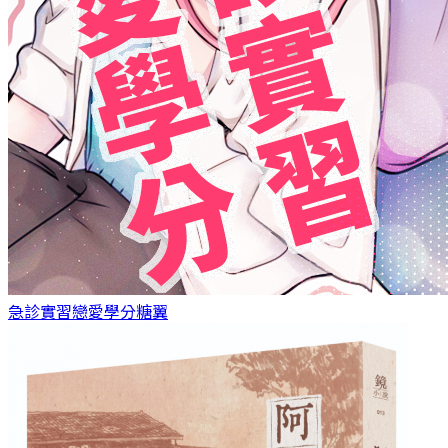
急診實習戀愛學分
糖翼