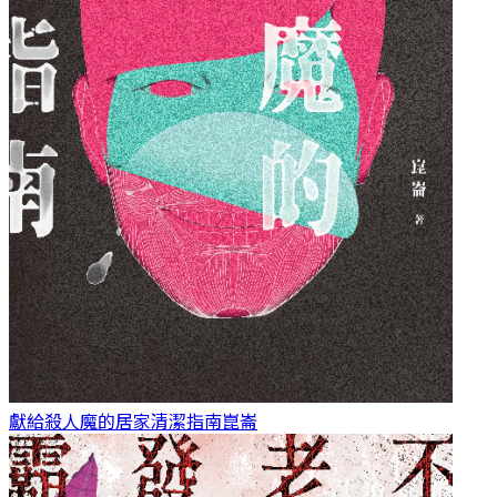
獻給殺人魔的居家清潔指南
崑崙