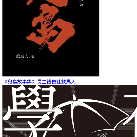
《鬼島故事集》長生禮儀社
飲馬人