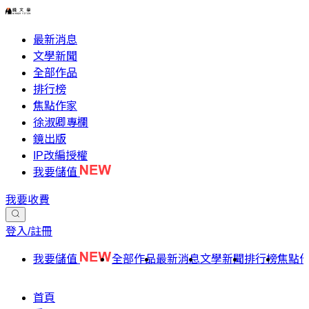
最新消息
文學新聞
全部作品
排行榜
焦點作家
徐淑卿專欄
鏡出版
IP改編授權
我要儲值
我要收費
登入/註冊
我要儲值
全部作品
最新消息
文學新聞
排行榜
焦點
首頁