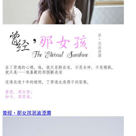
曾經，那女孩
泯滄湮瀾