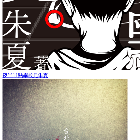
夜半11點學校見
朱夏