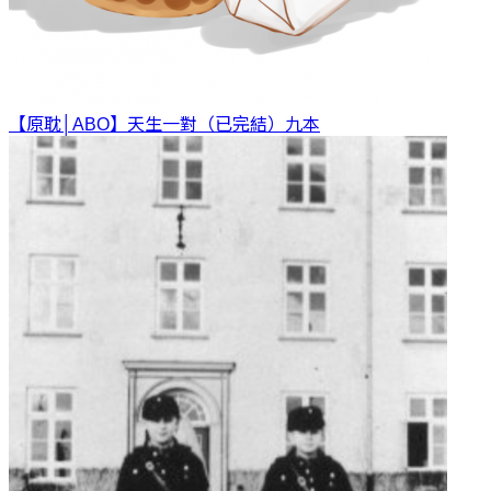
【原耽│ABO】天生一對（已完結）
九本