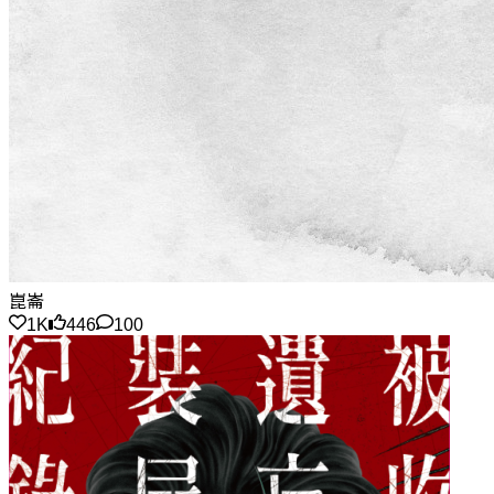
崑崙
1K
446
100