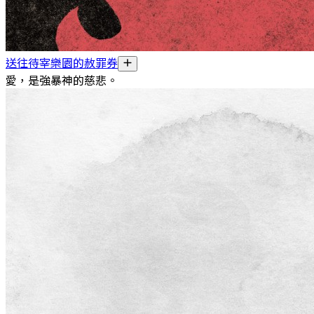
送往待宰樂園的赦罪券
愛，是強暴神的慈悲。