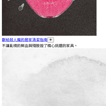
獻給殺人魔的居家清潔指南
不讓亂噴的鮮血與殘肢毀了精心挑選的家具。