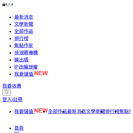
最新消息
文學新聞
全部作品
排行榜
焦點作家
徐淑卿專欄
鏡出版
IP改編授權
我要儲值
我要收費
登入/註冊
我要儲值
全部作品
最新消息
文學新聞
排行榜
焦點
首頁