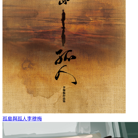
孤島與孤人
李穆梅