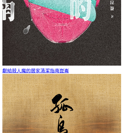
獻給殺人魔的居家清潔指南
崑崙