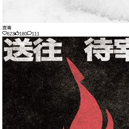
崑崙
623
180
111