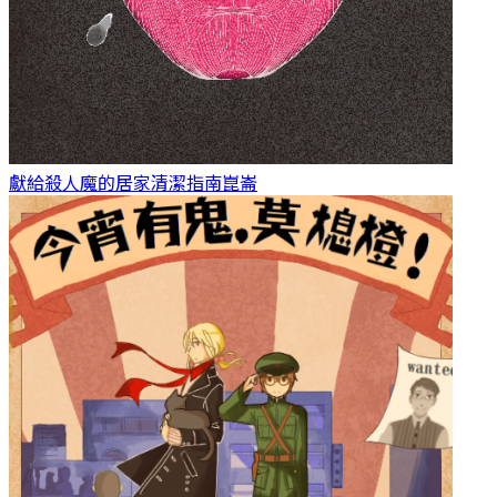
獻給殺人魔的居家清潔指南
崑崙