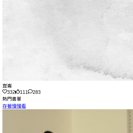
崑崙
332
111
283
熱門書單
存著慢慢看