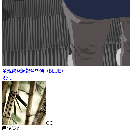
單親爸爸週記
藍聖傑（BLUE）
現代
CC
16
7