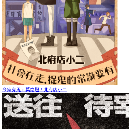
今宵有鬼，莫熄燈！
北府店小二