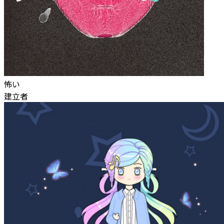
怖い
建立者