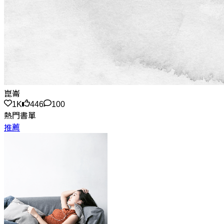
崑崙
1K
446
100
熱門書單
推薦