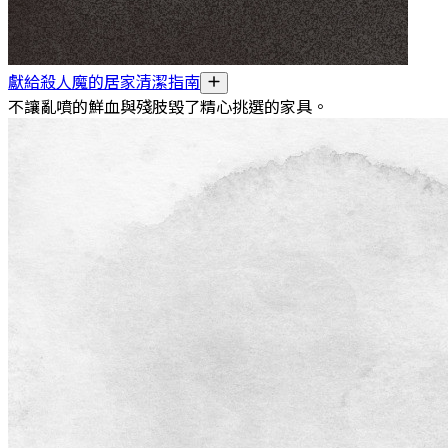
獻給殺人魔的居家清潔指南
不讓亂噴的鮮血與殘肢毀了精心挑選的家具。