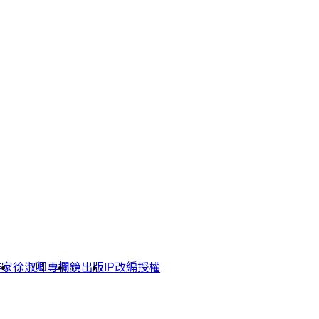
作家
徐淑卿專欄
鏡出版
IP改編授權