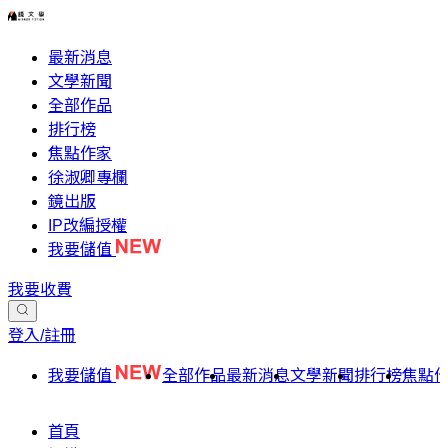
最新消息
文學新聞
全部作品
排行榜
焦點作家
徐淑卿專欄
鏡出版
IP改編授權
我要儲值
我要收費
登入/註冊
我要儲值
全部作品
最新消息
文學新聞
排行榜
焦點
首頁