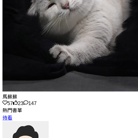
馬蘇蘇
57
23
147
熱門書單
待看