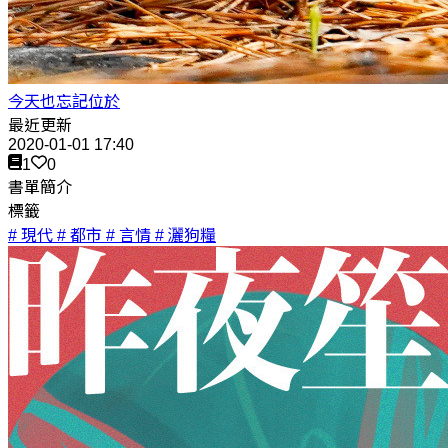
今天也忘記位於
最近更新
2020-01-01 17:40
1
0
書單簡介
標籤
# 現代
# 都市
# 言情
# 灑狗糧