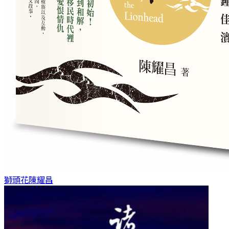
獅頭花
陳耀昌