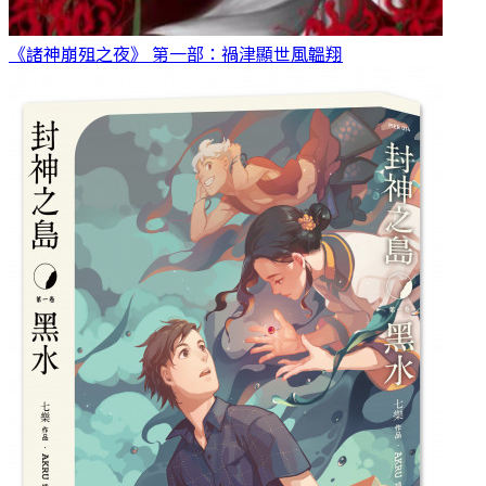
《諸神崩殂之夜》 第一部：禍津顯世
風韞翔