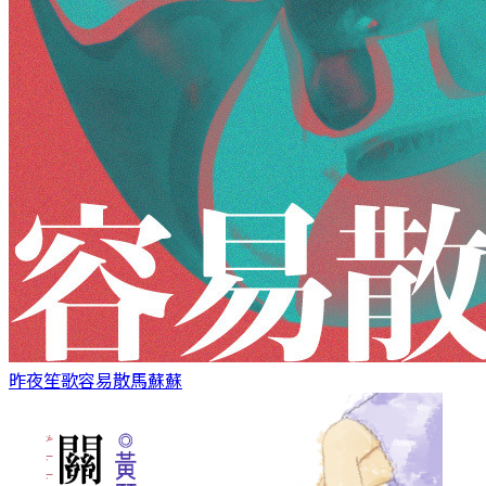
昨夜笙歌容易散
馬蘇蘇