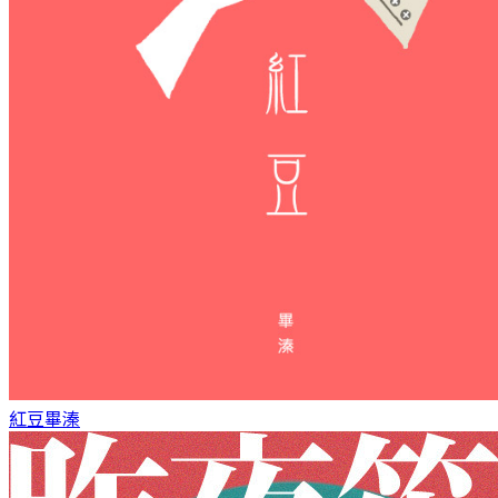
紅豆
畢溱