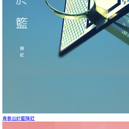
青春出於籃
陳葒