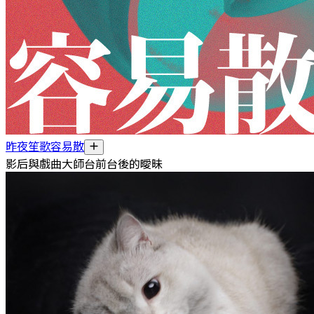
昨夜笙歌容易散
影后與戲曲大師台前台後的曖昧