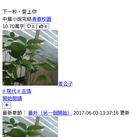
下一秒，愛上你
中篇小說
完結
青春校園
10.70萬字
8
4
曾公子
# 現代
# 言情
開始閱讀
最新章節：
番外（另一個開始）
2017-06-03 13:37:16 更新