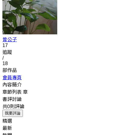
曾公子
17
追蹤
/
18
部作品
會員專頁
內容簡介
章節列表
章
書評討論
共0則評論
我要評論
精選
最新