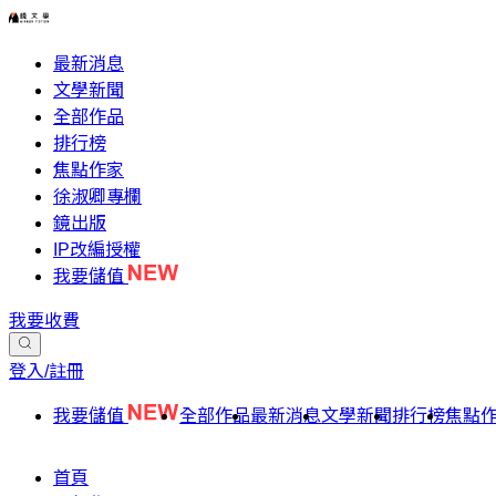
最新消息
文學新聞
全部作品
排行榜
焦點作家
徐淑卿專欄
鏡出版
IP改編授權
我要儲值
我要收費
登入/註冊
我要儲值
全部作品
最新消息
文學新聞
排行榜
焦點
首頁