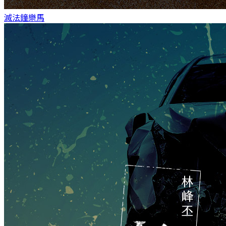
滅法鐘
樂馬