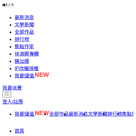
最新消息
文學新聞
全部作品
排行榜
焦點作家
徐淑卿專欄
鏡出版
IP改編授權
我要儲值
我要收費
登入/註冊
我要儲值
全部作品
最新消息
文學新聞
排行榜
焦點
首頁