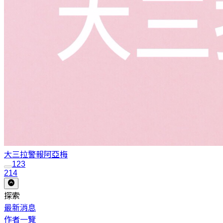
大三拉警報
阿亞梅
1
2
3
214
探索
最新消息
作者一覽