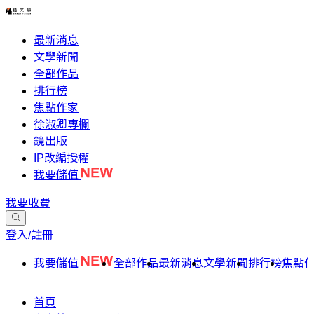
最新消息
文學新聞
全部作品
排行榜
焦點作家
徐淑卿專欄
鏡出版
IP改編授權
我要儲值
我要收費
登入/註冊
我要儲值
全部作品
最新消息
文學新聞
排行榜
焦點
首頁