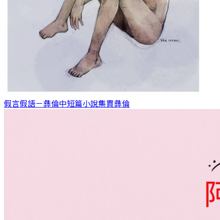
假言假語－彝倫中短篇小說集
賈彝倫