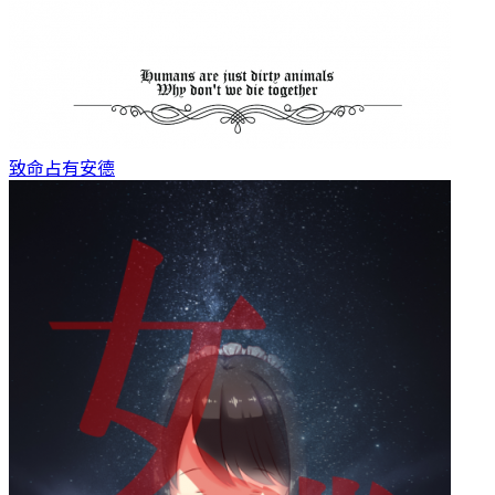
致命占有
安德