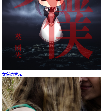
女僕
葵瞬光