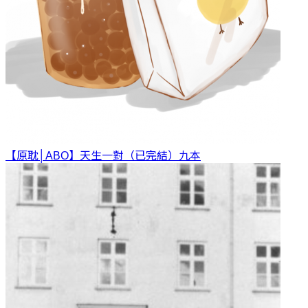
【原耽│ABO】天生一對（已完結）
九本