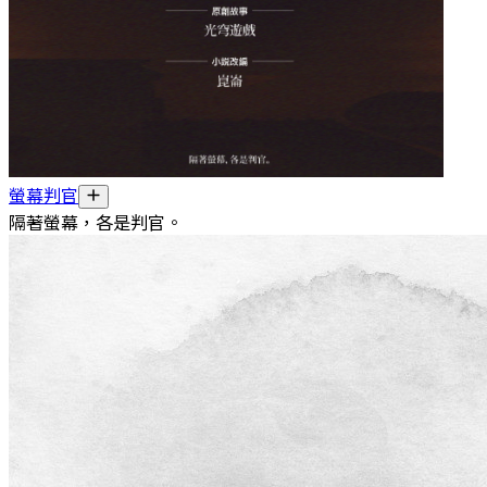
螢幕判官
隔著螢幕，各是判官。