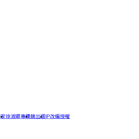
作家
徐淑卿專欄
鏡出版
IP改編授權