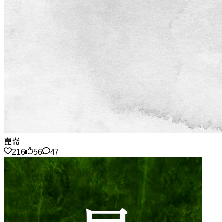
崑崙
216
56
47