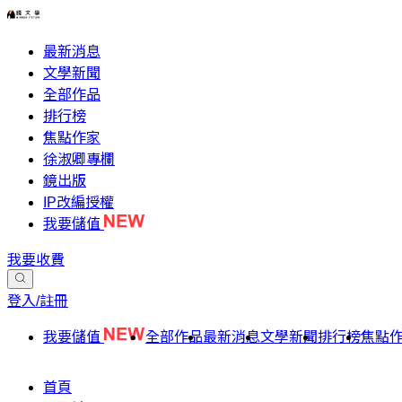
最新消息
文學新聞
全部作品
排行榜
焦點作家
徐淑卿專欄
鏡出版
IP改編授權
我要儲值
我要收費
登入/註冊
我要儲值
全部作品
最新消息
文學新聞
排行榜
焦點
首頁