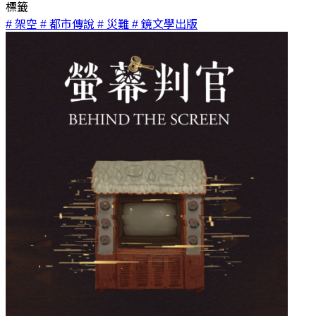
標籤
# 架空
# 都市傳說
# 災難
# 鏡文學出版