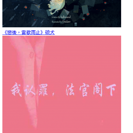
《戀後，雷歇雨止》
硫犬