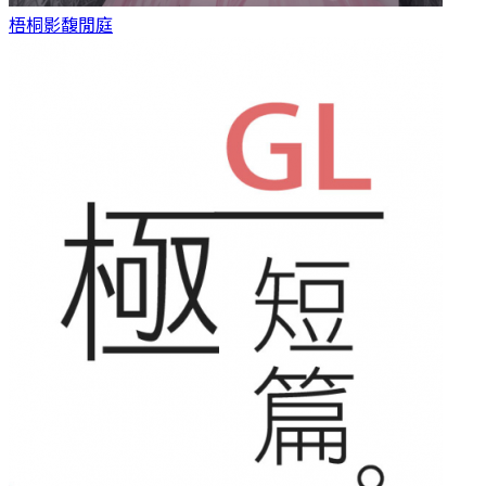
梧桐影
馥閒庭