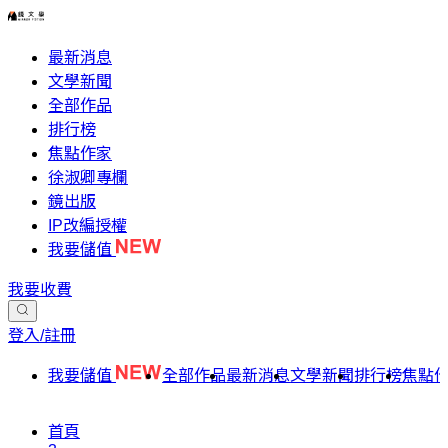
最新消息
文學新聞
全部作品
排行榜
焦點作家
徐淑卿專欄
鏡出版
IP改編授權
我要儲值
我要收費
登入/註冊
我要儲值
全部作品
最新消息
文學新聞
排行榜
焦點
首頁