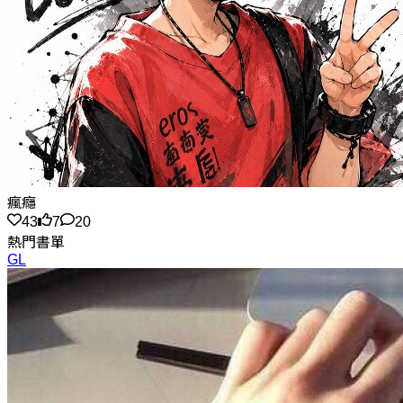
瘋癮
43
7
20
熱門書單
GL