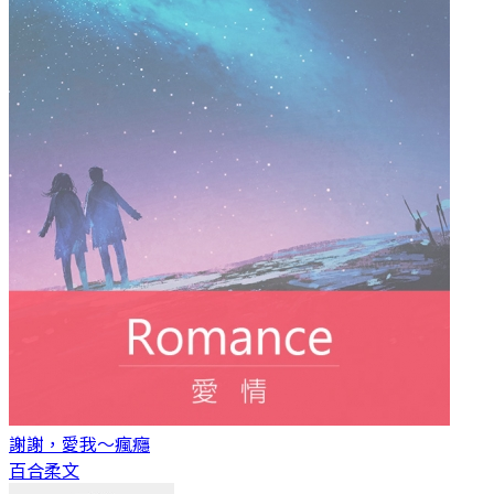
謝謝，愛我～
瘋癮
百合柔文