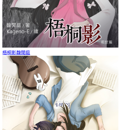
梧桐影
馥閒庭