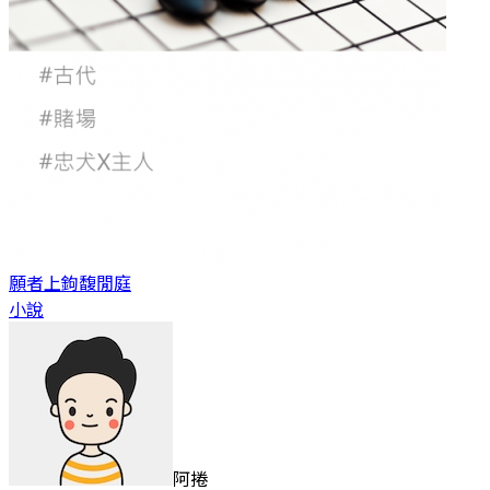
願者上鉤
馥閒庭
小說
阿捲