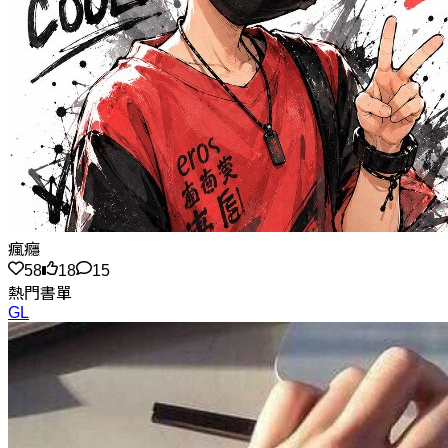
瘋癮
58
18
15
熱門書單
GL