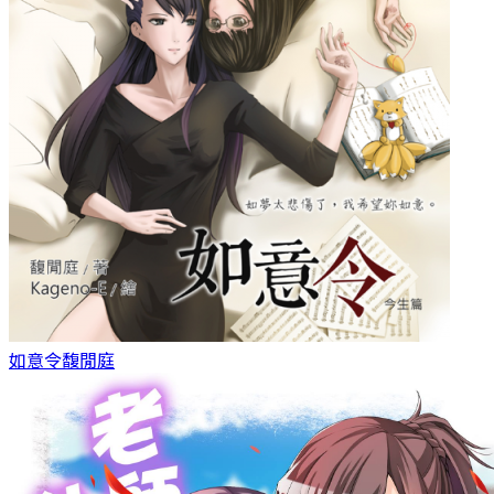
如意令
馥閒庭