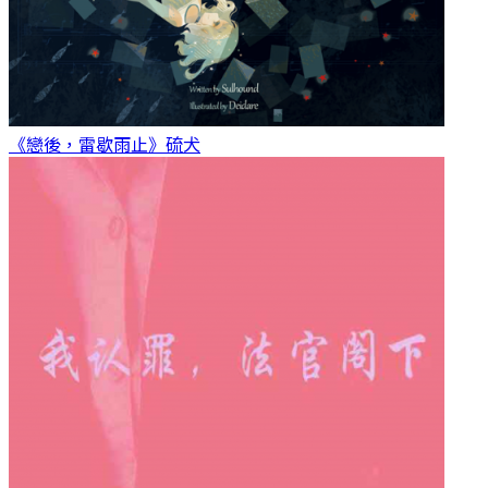
《戀後，雷歇雨止》
硫犬