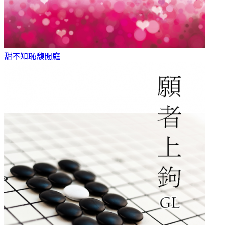
甜不知恥
馥閒庭