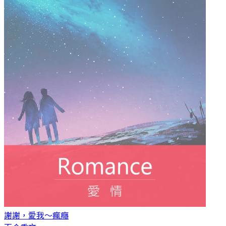
謝謝，愛我～
瘋癮