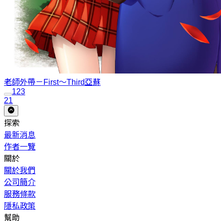
老師外帶－First～Third
亞蘇
1
2
3
21
探索
最新消息
作者一覽
關於
關於我們
公司簡介
服務條款
隱私政策
幫助