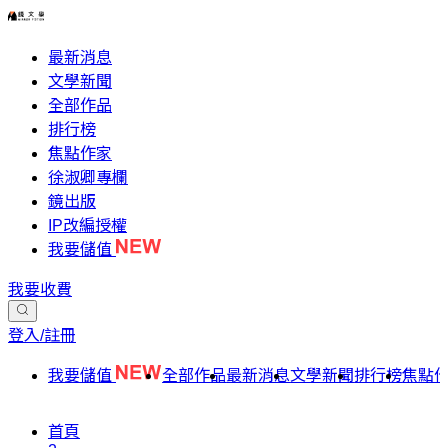
最新消息
文學新聞
全部作品
排行榜
焦點作家
徐淑卿專欄
鏡出版
IP改編授權
我要儲值
我要收費
登入/註冊
我要儲值
全部作品
最新消息
文學新聞
排行榜
焦點
首頁