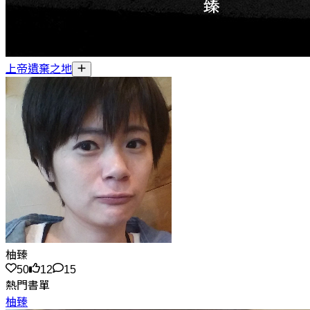
上帝遺棄之地
柚臻
50
12
15
熱門書單
柚臻