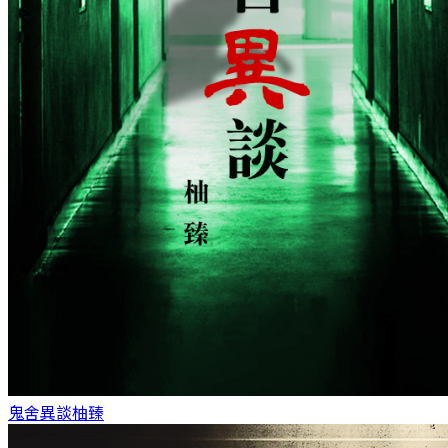
鬼舍異談
柚臻