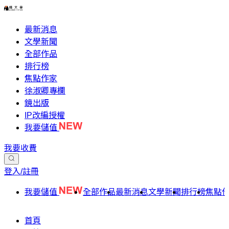
最新消息
文學新聞
全部作品
排行榜
焦點作家
徐淑卿專欄
鏡出版
IP改編授權
我要儲值
我要收費
登入/註冊
我要儲值
全部作品
最新消息
文學新聞
排行榜
焦點
首頁