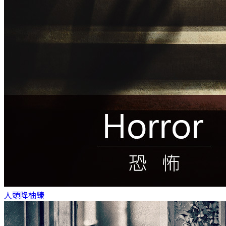
人頭降
柚臻