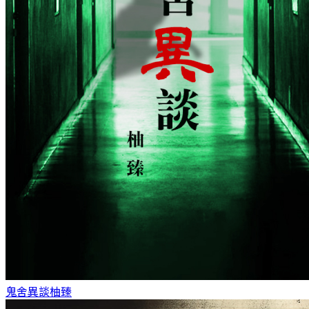
鬼舍異談
柚臻