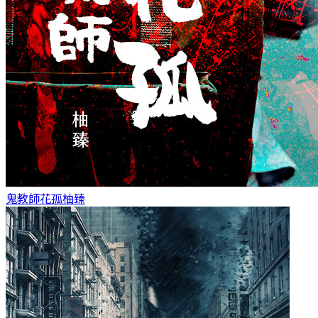
鬼教師花孤
柚臻