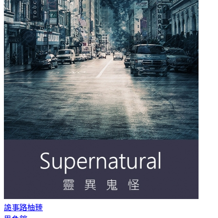
詭事路
柚臻