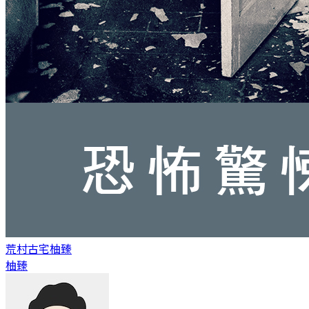
荒村古宅
柚臻
柚臻