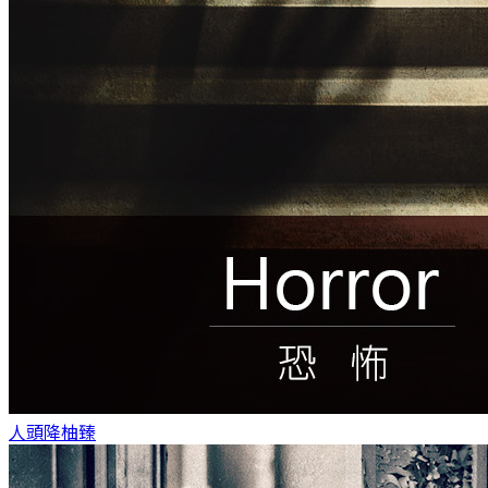
人頭降
柚臻