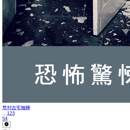
荒村古宅
柚臻
1
2
3
54