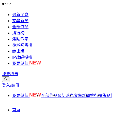
最新消息
文學新聞
全部作品
排行榜
焦點作家
徐淑卿專欄
鏡出版
IP改編授權
我要儲值
我要收費
登入/註冊
我要儲值
全部作品
最新消息
文學新聞
排行榜
焦點
首頁