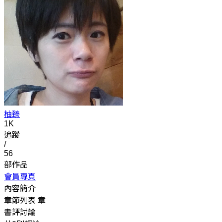
柚臻
1K
追蹤
/
56
部作品
會員專頁
內容簡介
章節列表
章
書評討論