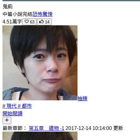
鬼廁
中篇小說
完結
恐怖驚悚
4.51萬字
63
14
柚臻
# 現代
# 都市
開始閱讀
最新章節：
第五章 遺物 -1
2017-12-14 10:14:00 更新