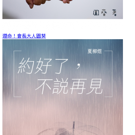
遵命！會長大人
園葵