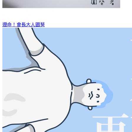
遵命！會長大人
園葵