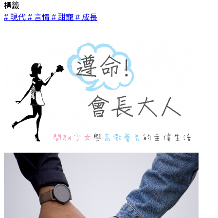
標籤
# 現代
# 言情
# 甜寵
# 成長