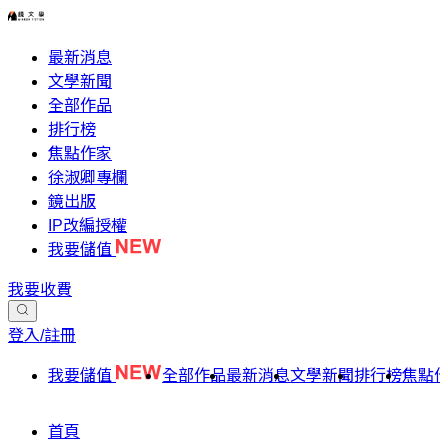
最新消息
文學新聞
全部作品
排行榜
焦點作家
徐淑卿專欄
鏡出版
IP改編授權
我要儲值
我要收費
登入/註冊
我要儲值
全部作品
最新消息
文學新聞
排行榜
焦點
首頁