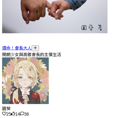
遵命！會長大人
開朗少女與高傲會長的主僕生活
園葵
25
14
36