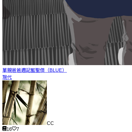
單親爸爸週記
藍聖傑（BLUE）
現代
CC
16
7