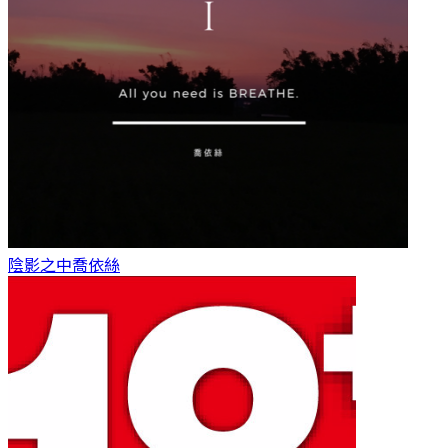
陰影之中
喬依絲