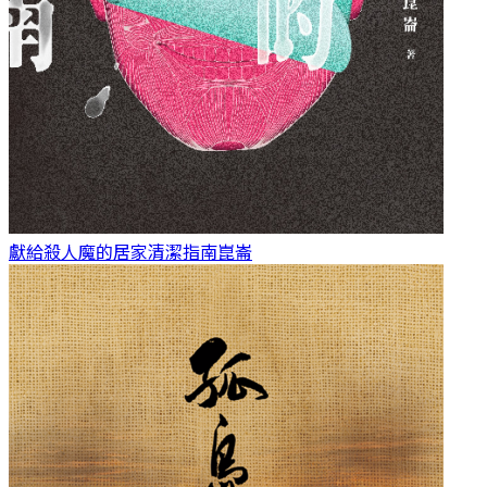
獻給殺人魔的居家清潔指南
崑崙