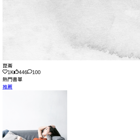
崑崙
1K
446
100
熱門書單
推薦