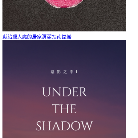
獻給殺人魔的居家清潔指南
崑崙