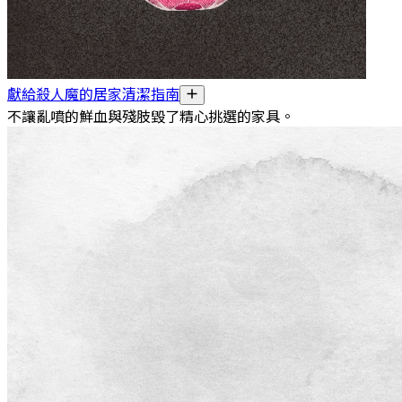
獻給殺人魔的居家清潔指南
不讓亂噴的鮮血與殘肢毀了精心挑選的家具。