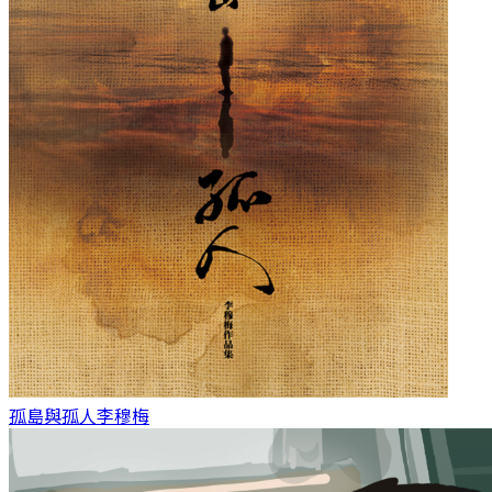
孤島與孤人
李穆梅