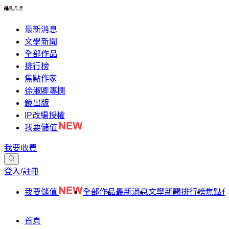
最新消息
文學新聞
全部作品
排行榜
焦點作家
徐淑卿專欄
鏡出版
IP改編授權
我要儲值
我要收費
登入/註冊
我要儲值
全部作品
最新消息
文學新聞
排行榜
焦點
首頁