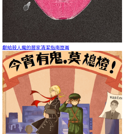
獻給殺人魔的居家清潔指南
崑崙