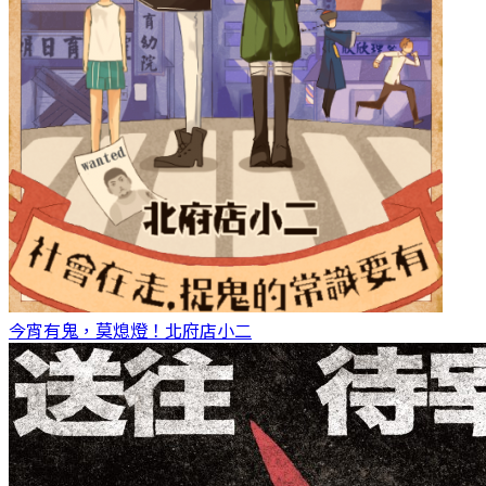
今宵有鬼，莫熄燈！
北府店小二