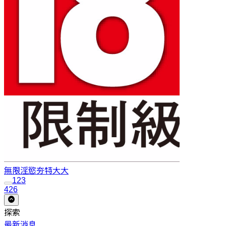
無限淫慾
夯特大大
1
2
3
426
探索
最新消息