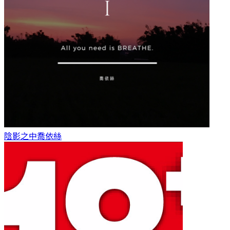
陰影之中
喬依絲