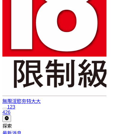
無限淫慾
夯特大大
1
2
3
426
探索
最新消息