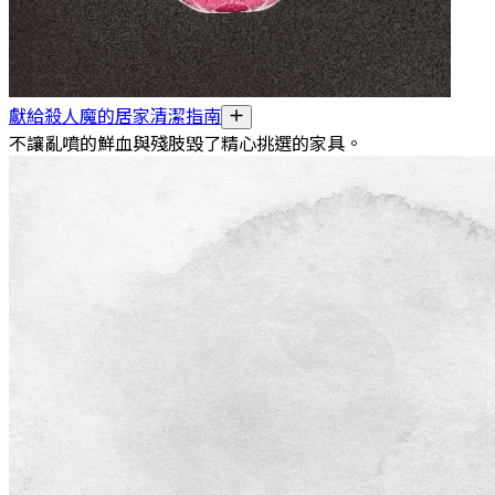
獻給殺人魔的居家清潔指南
不讓亂噴的鮮血與殘肢毀了精心挑選的家具。