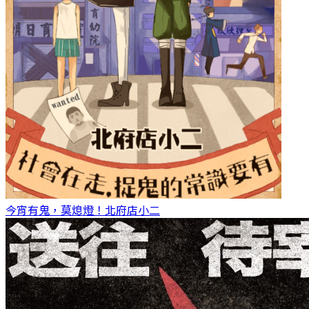
今宵有鬼，莫熄燈！
北府店小二