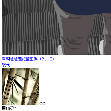
單親爸爸週記
藍聖傑（BLUE）
現代
CC
16
7