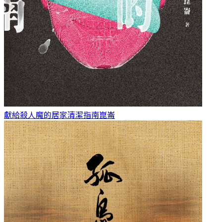
獻給殺人魔的居家清潔指南
崑崙