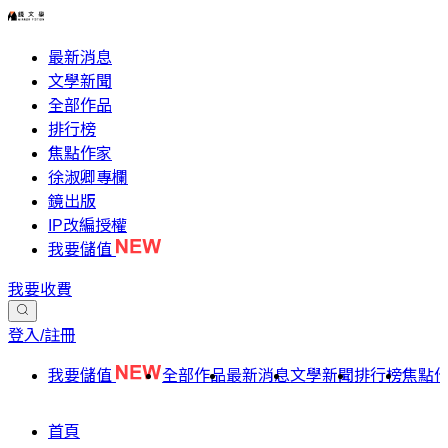
最新消息
文學新聞
全部作品
排行榜
焦點作家
徐淑卿專欄
鏡出版
IP改編授權
我要儲值
我要收費
登入/註冊
我要儲值
全部作品
最新消息
文學新聞
排行榜
焦點
首頁