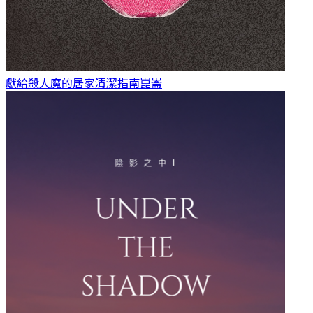
獻給殺人魔的居家清潔指南
崑崙