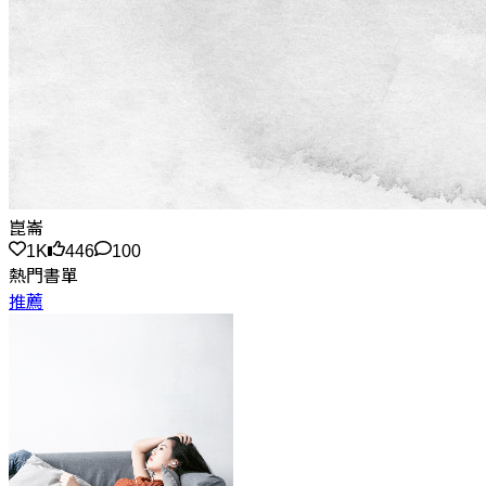
崑崙
1K
446
100
熱門書單
推薦