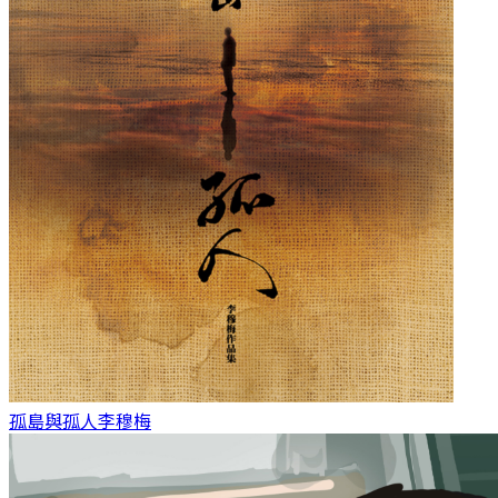
孤島與孤人
李穆梅