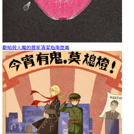
獻給殺人魔的居家清潔指南
崑崙