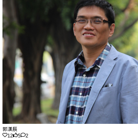
郭漢辰
12
5
2