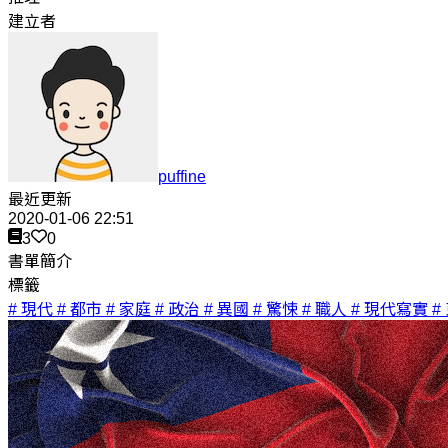
建立者
puffine
最近更新
2020-01-06 22:51
3
0
書單簡介
標籤
# 現代
# 都市
# 家庭
# 政治
# 異國
# 驚悚
# 職人
# 現代寫實
#