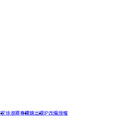
作家
徐淑卿專欄
鏡出版
IP改編授權