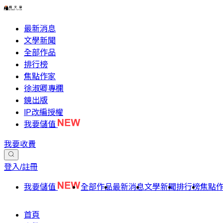
最新消息
文學新聞
全部作品
排行榜
焦點作家
徐淑卿專欄
鏡出版
IP改編授權
我要儲值
我要收費
登入/註冊
我要儲值
全部作品
最新消息
文學新聞
排行榜
焦點
首頁