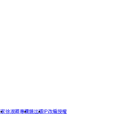
作家
徐淑卿專欄
鏡出版
IP改編授權