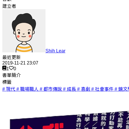
建立者
Shih Lear
最近更新
2019-11-21 23:07
1
0
書單簡介
標籤
# 現代
# 職場職人
# 都市傳說
# 成長
# 喜劇
# 社會事件
# 鏡