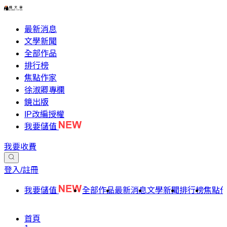
最新消息
文學新聞
全部作品
排行榜
焦點作家
徐淑卿專欄
鏡出版
IP改編授權
我要儲值
我要收費
登入/註冊
我要儲值
全部作品
最新消息
文學新聞
排行榜
焦點
首頁