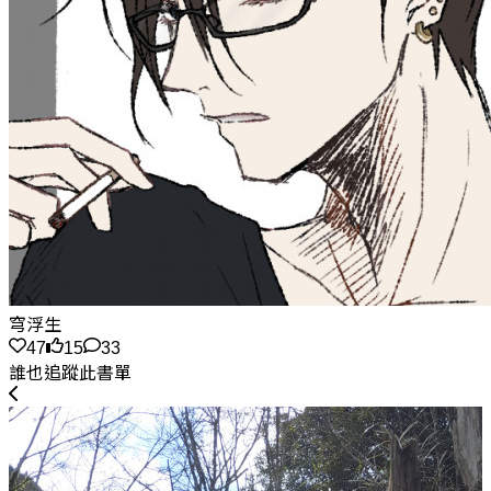
穹浮生
47
15
33
誰也追蹤此書單