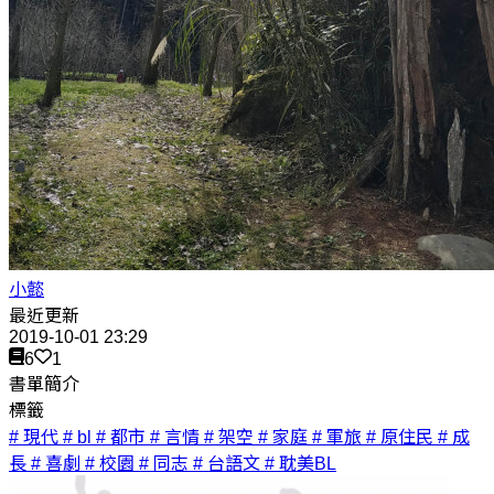
小懿
最近更新
2019-10-01 23:29
6
1
書單簡介
標籤
# 現代
# bl
# 都市
# 言情
# 架空
# 家庭
# 軍旅
# 原住民
# 成
長
# 喜劇
# 校園
# 同志
# 台語文
# 耽美BL