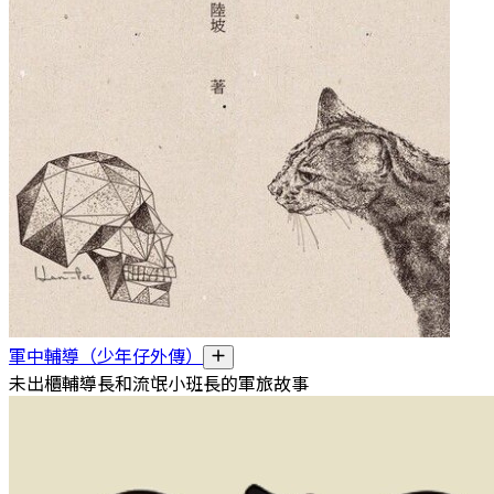
軍中輔導（少年仔外傳）
未出櫃輔導長和流氓小班長的軍旅故事