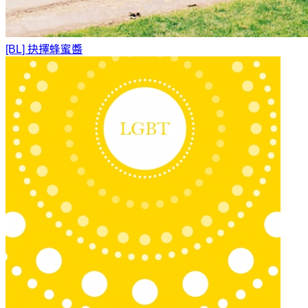
[BL] 抉擇
蜂蜜醬