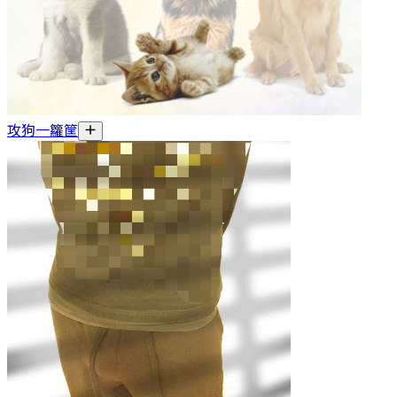
攻狗一籮筐