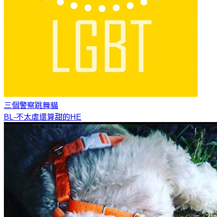
三個警察
跳舞貓
BL-不太虐還算甜的HE