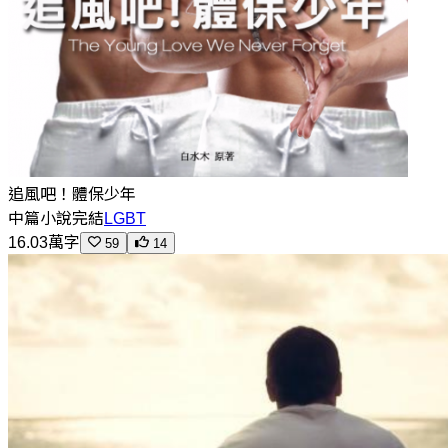
追風吧！體保少年
中篇小說
完結
LGBT
16.03萬字
59
14