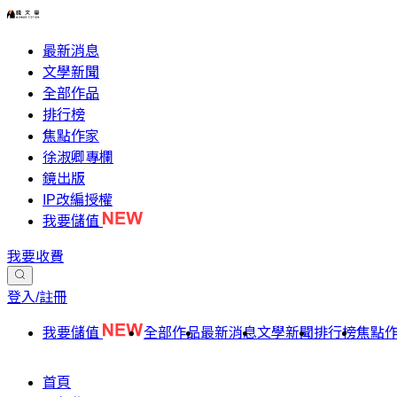
最新消息
文學新聞
全部作品
排行榜
焦點作家
徐淑卿專欄
鏡出版
IP改編授權
我要儲值
我要收費
登入/註冊
我要儲值
全部作品
最新消息
文學新聞
排行榜
焦點
首頁