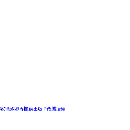
作家
徐淑卿專欄
鏡出版
IP改編授權